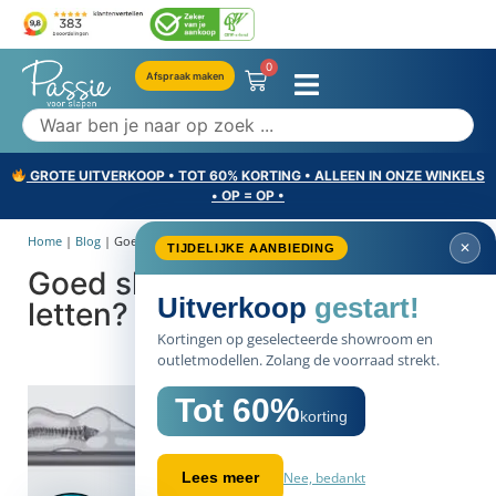
0
Afspraak maken
GROTE UITVERKOOP • TOT 60% KORTING • ALLEEN IN ONZE WINKELS
• OP = OP •
Home
|
Blog
|
Goed slapen, waar moet je...
✕
TIJDELIJKE AANBIEDING
Goed slapen, waar moet je op
Uitverkoop
gestart!
letten?
Kortingen op geselecteerde showroom en
outletmodellen. Zolang de voorraad strekt.
Tot 60%
korting
Nee, bedankt
Lees meer