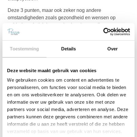
Deze 3 punten, maar ook zeker nog andere
omstandigheden zoals gezondheid en wensen op
gebied van inrichting van je slaapkamer, die nemen we
graag mee in het slaapadvies. Elk bezoek aan Varia
begint altijd als eerste met een slaapadvies. In dit
gesprek komen alle punten aan de orde die van belang
Toestemming
Details
Over
zijn om een juiste keuze te kunnen maken.
Eenmaal thuis de nieuwe matrassen bezorgd? Dan
Deze website maakt gebruik van cookies
begint het echte werk pas! 90 nachten slapen en kijken
We gebruiken cookies om content en advertenties te
of matras en/of bedbodem de juiste condities geven
personaliseren, om functies voor social media te bieden
voor een gezonde nachtrust. Zoniet dan beginnen we
en om ons websiteverkeer te analyseren. Ook delen we
gewoon op nieuw. Slaapgarantie een belangrijke
informatie over uw gebruik van onze site met onze
zekerheid op jouw aankoop bij Varia Passie voor
partners voor social media, adverteren en analyse. Deze
Slapen.
partners kunnen deze gegevens combineren met andere
Een persoonlijk slaapadvies? Kom langs in onze
informatie die u aan ze heeft verstrekt of die ze hebben
showroom of plan een afspraak!
verzameld op basis van uw gebruik van hun services.