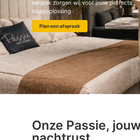
aanpak zorgen wij voor jouw perfecte
slaapoplossing
Plan een afspraak
Onze Passie, jou
nachtrust