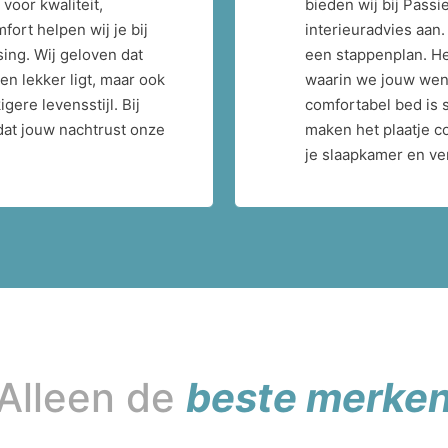
voor kwaliteit,
bieden wij bij Passi
ort helpen wij je bij
interieuradvies aan
ing. Wij geloven dat
een stappenplan. H
en lekker ligt, maar ook
waarin we jouw wens
ere levensstijl. Bij
comfortabel bed is s
dat jouw nachtrust onze
maken het plaatje co
je slaapkamer en ve
Alleen de
beste merke