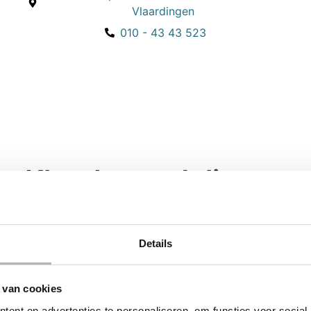
Vlaardingen
010 - 43 43 523
Klantbeoordelingen
ees wat onze klanten te zeggen hebben over hun aankope
Details
e 10 jaar terug geleverde kast niet meer open te kunnen. Één telefo
eweldige service! Nogmaals onze dank hiervoor.
 van cookies
ent en advertenties te personaliseren, om functies voor social