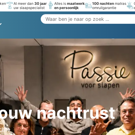
rken
Al meer dan
30 jaar
Alles is
maatwerk
100 nachten
matras
uw slaapspecialist
en persoonlijk
omruilgarantie
jouw nachtrust
chte