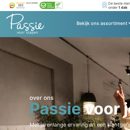
De beste me
onder
1 dak
Bekijk ons assortiment
over ons
Passie
voor 
Met jarenlange ervaring en een klantgeri