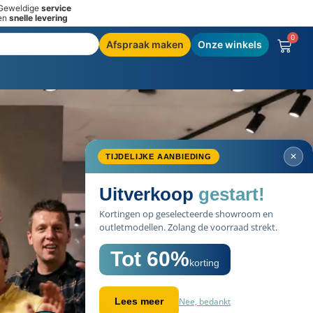
Geweldige
service
en
snelle levering
0
Afspraak maken
Onze winkels
✕
TIJDELIJKE AANBIEDING
Uitverkoop
gestart!
Kortingen op geselecteerde showroom en
outletmodellen. Zolang de voorraad strekt.
Tot 60%
korting
Nee, bedankt
Lees meer