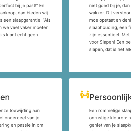
erfect bij je past!” En
niet goed bij je, dan
aankoop, dan bieden wij
wakker. Dit verstoor
 een slaapgarantie. “Als
moe opstaat en denkt
n we veel vaker moeten
slaaphouding, een fi
ls klant echt geen
zijn essentieel. Met 
voor Slapen! Een b
slapen, dat is het al
pen
Persoonlij
 onze toewijding aan
Een rommelige slaap
el onderdeel van je
onrustige kleuren: 
aring en passie in om
geniet van je slaap