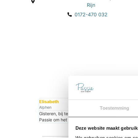
Rijn
0172-470 032
L
Elisabeth
Alphen
Toestemming
Gisteren, bij terugkomst van vakantie, bleek onz
Passie om het probleem te verhelpen. Wat een g
Deze website maakt gebruik
We gebruiken cookies om cont