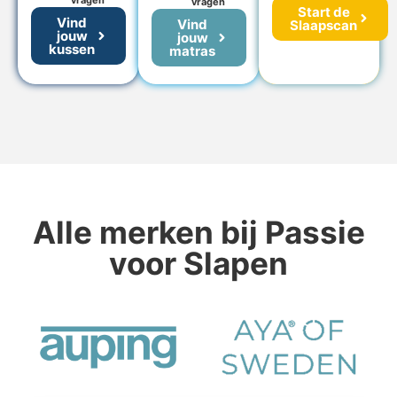
vragen
Start de
Vind
Vind
Slaapscan
jouw
jouw
kussen
matras
Alle merken bij Passie
voor Slapen