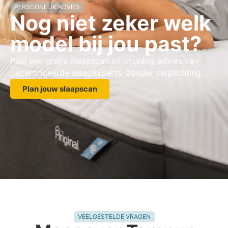
PERSOONLIJK ADVIES
Nog niet zeker welk
model bij jou past?
Plan een gratis Slaapscan en ontvang advies van
gecertificeerde slaapexperts, zonder verplichting.
Plan jouw slaapscan
VEELGESTELDE VRAGEN