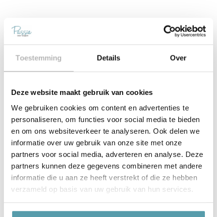
Toestemming
Details
Over
Waarom Passie voor
Deze website maakt gebruik van cookies
Slapen?
We gebruiken cookies om content en advertenties te
personaliseren, om functies voor social media te bieden
en om ons websiteverkeer te analyseren. Ook delen we
informatie over uw gebruik van onze site met onze
Gecertificeerde slaapexperts
partners voor social media, adverteren en analyse. Deze
Persoonlijk advies in uw eigen winkel
partners kunnen deze gegevens combineren met andere
informatie die u aan ze heeft verstrekt of die ze hebben
verzameld op basis van uw gebruik van hun services.
Snelle bezorging & montage