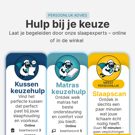
PERSOONLIJK ADVIES
Hulp bij je keuze
Laat je begeleiden door onze slaapexperts – online
of in de winkel
Kussen
MEEST
Matras
PERSOONLIJK
keuzehulp
keuzehulp
Slaapscan
Vind het
Ontdek welk
Ontdek in
perfecte kussen
matras het
slechts een
dat perfect
beste
paar minuten
past bij jouw
ondersteuning
wat jouw
slaaphouding
en comfort voor
lichaam écht
en voorkeur.
jou biedt.
nodig heeft.
Online
Online
Duurt
10 minuten
-
beantwoord
3
beantwoord
5
geen verplichtingen
vragen