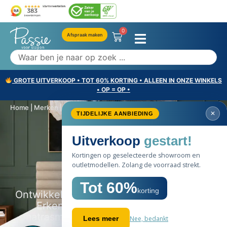
0
Afspraak maken
GROTE UITVERKOOP • TOT 60% KORTING • ALLEEN IN ONZE WINKELS
• OP = OP •
Home
|
Merken
|
Tempur
SALE
Merken selectie
Tempur
Ontwikkeld door NASA-wetenschappers.
Erkend door NASA als het enige
60%
matrasmerk dat de kwaliteit van leven