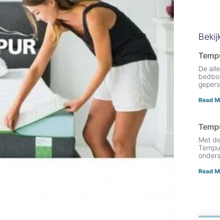
Bekij
Temp
De all
bedbod
gepers
Read M
Tempu
Met de
Tempur
onder
Read M