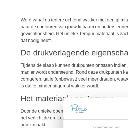
Word vanaf nu iedere ochtend wakker met een glimla
naar de contouren van jouw lichaam en ondersteunen 
gewichtloosheid. Het unieke Tempur materiaal is zach
dat nodig heeft.
De drukverlagende eigensch
Tijdens de slaap kunnen drukpunten ontstaan indien j
manier wordt ondersteund. Rond deze drukpunten kan
corrigeren, ga je (onbewust) veel meer draaien, waa
is dat je minder uitgerust wakker wordt.
Het materiaal van Tempur
Door de unieke open-celstructuur absorbeert het Te
het verlicht de druk op belangrijke zones van jouw l
uniek maakt.
Toestemming