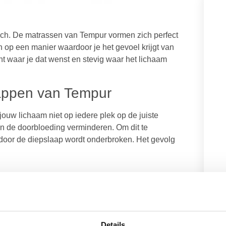
ch. De matrassen van Tempur vormen zich perfect
op een manier waardoor je het gevoel krijgt van
t waar je dat wenst en stevig waar het lichaam
appen van Tempur
ouw lichaam niet op iedere plek op de juiste
 de doorbloeding verminderen. Om dit te
rdoor de diepslaap wordt onderbroken. Het gevolg
mpur materiaal bewegingen van jouw partner en
ichaam op een manier dat Tempur materiaal zo
Details