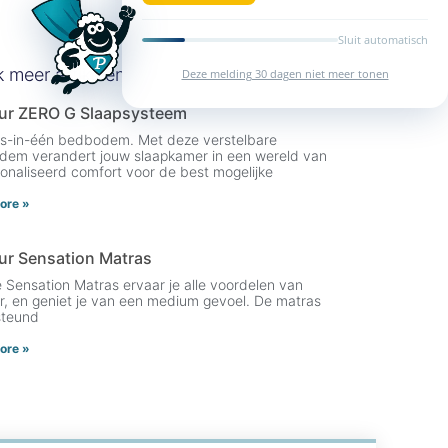
Sluit automatisch
k meer artikelen
Deze melding 30 dagen niet meer tonen
ur ZERO G Slaapsysteem
es-in-één bedbodem. Met deze verstelbare
em verandert jouw slaapkamer in een wereld van
onaliseerd comfort voor de best mogelijke
ore »
r Sensation Matras
 Sensation Matras ervaar je alle voordelen van
, en geniet je van een medium gevoel. De matras
steund
ore »