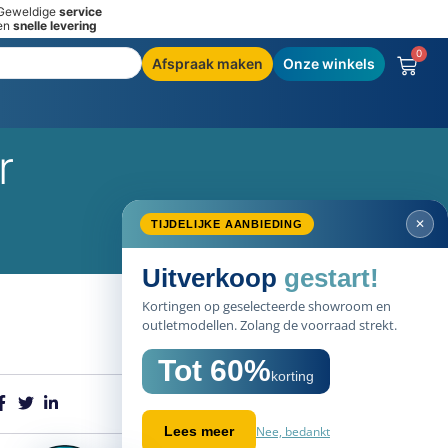
Geweldige
service
en
snelle levering
0
Afspraak maken
Onze winkels
r
✕
TIJDELIJKE AANBIEDING
Uitverkoop
gestart!
Kortingen op geselecteerde showroom en
outletmodellen. Zolang de voorraad strekt.
Tot 60%
korting
Nee, bedankt
Lees meer