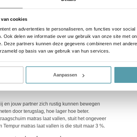
 bevat het Tempur materiaal en de unieke
 zachter, steviger, eenvoudiger draaien of een
ptimaal presteren.
 van cookies
ent en advertenties te personaliseren, om functies voor social
uur Tempur materiaal
. Ook delen we informatie over uw gebruik van onze site met on
e. Deze partners kunnen deze gegevens combineren met andere i
wij dat uw Tempur matras ook zeker 10 jaar
erzameld op basis van uw gebruik van hun services.
n continu uitstekend comfort en geweldige
gerust vergeten en jarenlang genieten van een
Aanpassen
weging van het Tempur
ij en jouw partner zich rustig kunnen bewegen
meten door terugslag, hoe lager hoe beter.
raagschuim matras laat vallen, stuit het ongeveer
 Tempur matras laat vallen is die stuit maar 3 %.