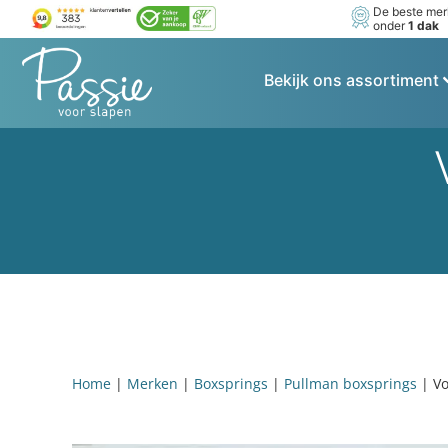
De beste me
onder
1 dak
Bekijk ons assortiment
Home
|
Merken
|
Boxsprings
|
Pullman boxsprings
|
Vo