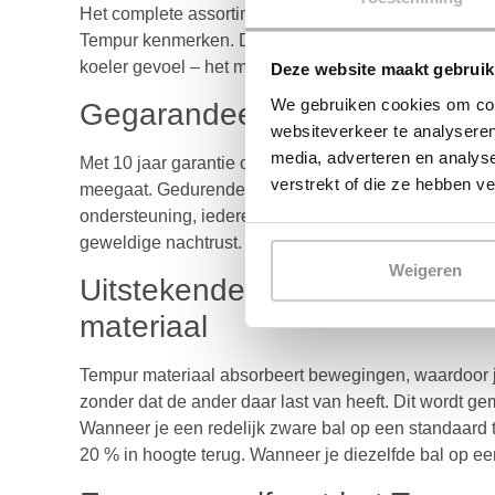
Het complete assortiment matrassen en hoofdkussens
Tempur kenmerken. Dus wat jouw voorkeur ook heeft –
koeler gevoel – het materiaal zal iedere nacht weer o
Deze website maakt gebruik
We gebruiken cookies om cont
Gegarandeerde lange levensd
websiteverkeer te analyseren
media, adverteren en analys
Met 10 jaar garantie op onze matrassen, garanderen 
verstrekt of die ze hebben v
meegaat. Gedurende deze tijd leveren onze matrasse
ondersteuning, iedere nacht weer. U kunt uw matras 
geweldige nachtrust.
Weigeren
Uitstekende controle over be
materiaal
Tempur materiaal absorbeert bewegingen, waardoor j
zonder dat de ander daar last van heeft. Dit wordt ge
Wanneer je een redelijk zware bal op een standaard t
20 % in hoogte terug. Wanneer je diezelfde bal op een