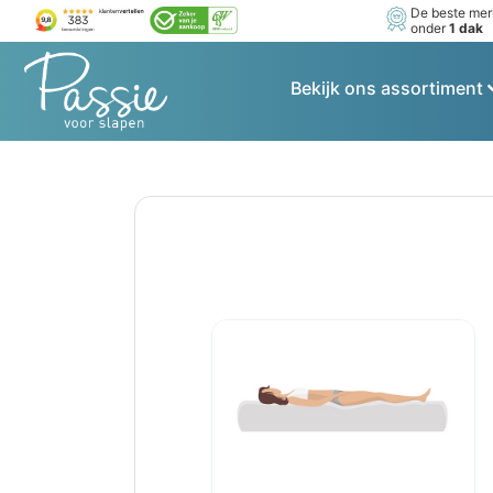
De beste me
onder
1 dak
Bekijk ons assortiment