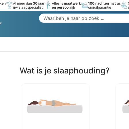
rken
Al meer dan
30 jaar
Alles is
maatwerk
100 nachten
matras
uw slaapspecialist
en persoonlijk
omruilgarantie
Wat is je slaaphouding?