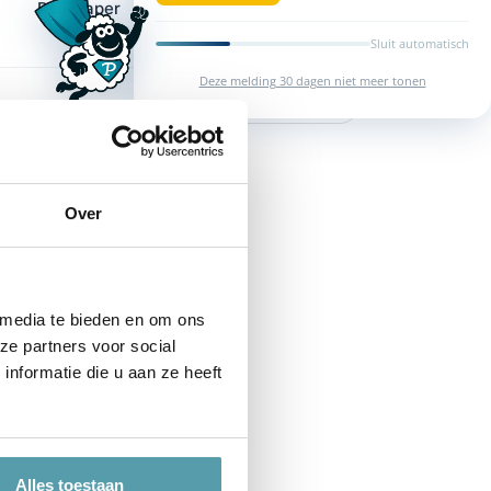
Buikslaper
Sluit automatisch
Deze melding 30 dagen niet meer tonen
Over
 media te bieden en om ons
ze partners voor social
nformatie die u aan ze heeft
Alles toestaan