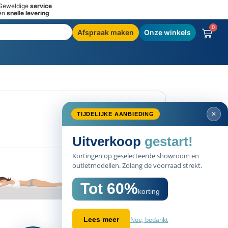
Geweldige
service
en
snelle levering
0
Afspraak maken
Onze winkels
✕
TIJDELIJKE AANBIEDING
1/3
Uitverkoop
gestart!
Kortingen op geselecteerde showroom en
outletmodellen. Zolang de voorraad strekt.
Tot 60%
korting
Nee, bedankt
Lees meer