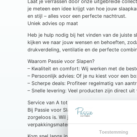
Laat je verrassen door onze uitgebreide collec
je meteen een idee krijgt van hoe jouw slaapk
en stijl – alles voor een perfecte nachtrust.
Uniek advies op maat
Heb je hulp nodig bij het vinden van de juiste
kijken we naar jouw wensen en behoeften, zoda
drukverdeling, ventilatie en de perfecte combin
Waarom Passie voor Slapen?
– Kwaliteit en comfort: Wij werken met de bes
– Persoonlijk advies: Of je nu kiest voor een b
– Scherpe deals: Profiteer regelmatig van aantr
– Snelle levering: Veel producten zijn direct u
Service van A tot Z
Bij Passie voor Slapen gaat onze service verd
zorgeloos is. Wil je meteen genieten van jouw
verpakkingsmaterialen weer mee terug.
Toestemming
Kom snel langs in één van onze winkels en ont