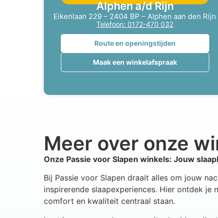
Alphen a/d Rijn
Eikenlaan 229 – 2404 BP – Alphen aan den Rijn
Telefoon: 0172-470 032
Route en openingstijden
Maak een winkelafspraak
Meer over onze wi
Onze Passie voor Slapen winkels: Jouw slaapb
Bij Passie voor Slapen draait alles om jouw nac
inspirerende slaapexperiences. Hier ontdek je 
comfort en kwaliteit centraal staan.