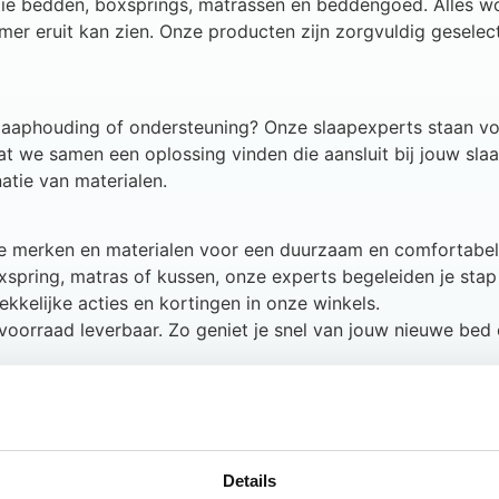
tie bedden, boxsprings, matrassen en beddengoed. Alles wo
amer eruit kan zien. Onze producten zijn zorgvuldig gesel
 slaaphouding of ondersteuning? Onze slaapexperts staan voo
t we samen een oplossing vinden die aansluit bij jouw slaa
atie van materialen.
te merken en materialen voor een duurzaam en comfortabel
oxspring, matras of kussen, onze experts begeleiden je stap
ekkelijke acties en kortingen in onze winkels.
it voorraad leverbaar. Zo geniet je snel van jouw nieuwe bed
er. Van bezorging en montage tot het recyclen van jouw oud
 nieuwe aankoop? Onze bezorgers plaatsen jouw bed direct 
Details
dek zelf hoe wij van jouw nachtrust onze passie maken. Je 