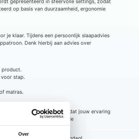
rdt gepresenteerd in sfeervolle settings, zodat
ecteerd op basis van duurzaamheid, ergonomie
r je klaar. Tijdens een persoonlijk slaapadvies
ppatroon. Denk hierbij aan advies over
 product.
 voor stap.
 of matras.
e matras – wij zorgen ervoor dat jouw ervaring
op de juiste plek en nemen alle
Over
bent altijd welkom, ook op zondag!