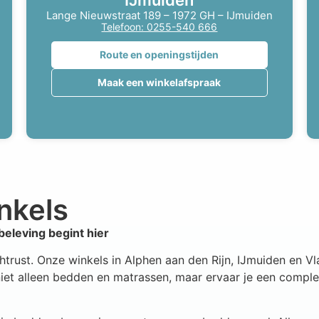
IJmuiden
Lange Nieuwstraat 189 – 1972 GH – IJmuiden
Telefoon: 0255-540 666
Route en openingstijden
Maak een winkelafspraak
nkels
eleving begint hier
htrust. Onze winkels in Alphen aan den Rijn, IJmuiden en Vla
niet alleen bedden en matrassen, maar ervaar je een complet