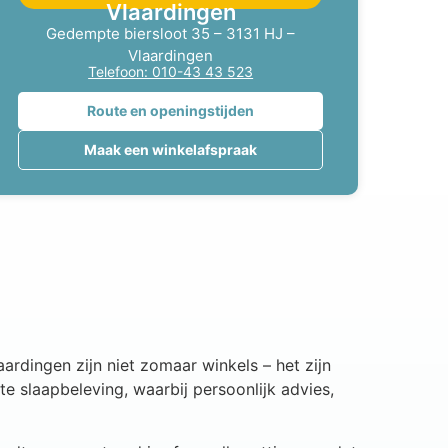
Vlaardingen
Gedempte biersloot 35 – 3131 HJ –
Vlaardingen
Telefoon: 010-43 43 523
Route en openingstijden
Maak een winkelafspraak
ardingen zijn niet zomaar winkels – het zijn
e slaapbeleving, waarbij persoonlijk advies,