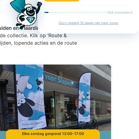
muiden en Vlaardingen.
e collectie. Klik op ‘Route &
ijden, lopende acties en de route
Elke zondag geopend 13:00-17:00