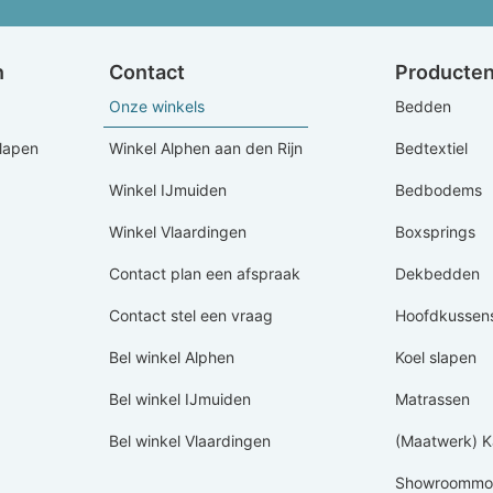
n
Contact
Producte
Onze winkels
Bedden
Slapen
Winkel Alphen aan den Rijn
Bedtextiel
Winkel IJmuiden
Bedbodems
Winkel Vlaardingen
Boxsprings
Contact plan een afspraak
Dekbedden
Contact stel een vraag
Hoofdkussen
Bel winkel Alphen
Koel slapen
Bel winkel IJmuiden
Matrassen
Bel winkel Vlaardingen
(Maatwerk) K
Showroommod