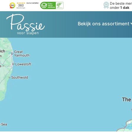
De beste me
onder
1 dak
Bekijk ons assortiment