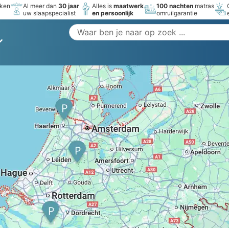
rken
Al meer dan
30 jaar
Alles is
maatwerk
100 nachten
matras
uw slaapspecialist
en persoonlijk
omruilgarantie