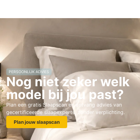
PERSOONLIJK ADVIES
Nog niet zeker welk
model bij jou past?
Plan een gratis Slaapscan en ontvang advies van
gecertificeerde slaapexperts, zonder verplichting.
Plan jouw slaapscan