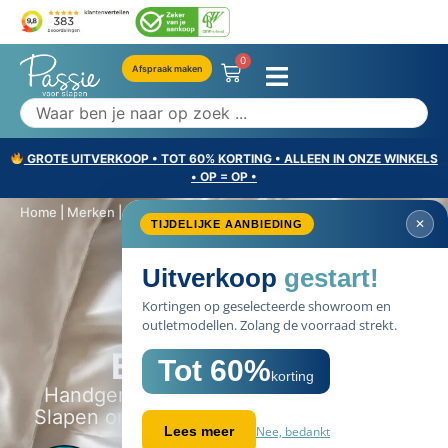
0
Afspraak maken
GROTE UITVERKOOP • TOT 60% KORTING • ALLEEN IN ONZE WINKELS
• OP = OP •
Home
|
Merken
|
Emperior Silk
SALE
Merken selectie
Emperior Silk
Handgemaakt in een Europees atelier.
60%
Slapen onder 100% moerbeizijde van 22
momme.