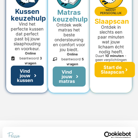
Kussen
MEEST
Matras
PERSOONLIJK
keuzehulp
keuzehulp
Slaapscan
Vind het
Ontdek welk
Ontdek in
perfecte kussen
matras het
slechts een
dat perfect
beste
paar minuten
past bij jouw
ondersteuning
wat jouw
slaaphouding
en comfort voor
lichaam écht
en voorkeur.
jou biedt.
nodig heeft.
Online
Online
Duurt
10 minuten
-
beantwoord
3
beantwoord
5
geen verplichtingen
vragen
vragen
Start de
Vind
Vind
Slaapscan
jouw
jouw
kussen
matras