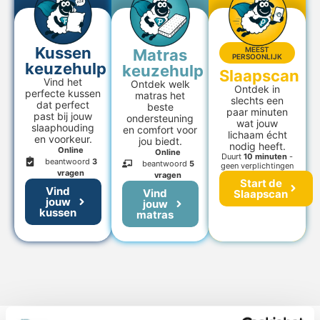
Kussen
MEEST
Matras
PERSOONLIJK
keuzehulp
keuzehulp
Slaapscan
Vind het
Ontdek welk
Ontdek in
perfecte kussen
matras het
slechts een
dat perfect
beste
paar minuten
past bij jouw
ondersteuning
wat jouw
slaaphouding
en comfort voor
lichaam écht
en voorkeur.
jou biedt.
nodig heeft.
Online
Online
Duurt
10 minuten
-
beantwoord
3
beantwoord
5
geen verplichtingen
vragen
vragen
Start de
Vind
Vind
Slaapscan
jouw
jouw
kussen
matras