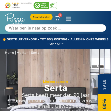
0
Afspraak maken
GROTE UITVERKOOP • TOT 60% KORTING • ALLEEN IN ONZE WINKELS
• OP = OP •
Home
|
Merken
|
Serta
SALE
Merken selectie
Serta
Serta heeft meer dan 90 jaar
slaapwetenschap in elk matras verwerkt.
60%
Geen modeverhaal. Gewoon consequent