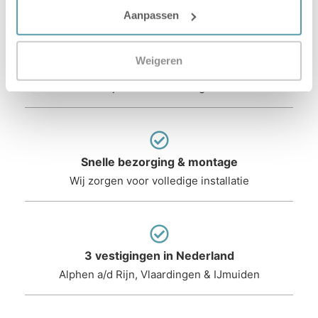
Slapen?
Aanpassen
Weigeren
Gecertificeerde slaapexperts
Persoonlijk advies in uw eigen winkel
Snelle bezorging & montage
Wij zorgen voor volledige installatie
3 vestigingen in Nederland
Alphen a/d Rijn, Vlaardingen & IJmuiden