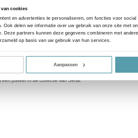
 van cookies
ent en advertenties te personaliseren, om functies voor social
. Ook delen we informatie over uw gebruik van onze site met on
)
e. Deze partners kunnen deze gegevens combineren met andere i
erzameld op basis van uw gebruik van hun services.
as, voorzien van dubbel veersysteem: de
veersysteem zorgen voor een evenwichtige
dubbele veersysteem voor een maximale ventilatie
Aanpassen
e topmatras van de royalty staan garant boor
bruik van hoogwaardige materialen, gecombineerd
een juweel in de collectie van Serta.