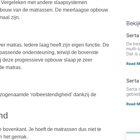
. Vergeleken met andere slaapsystemen
 opbouw van de matrassen. De meerlaagse opbouw
maal zijn.
Bekij
Serta
De bes
er matras. Iedere laag heeft zijn eigen functie. De
multi-
passende ondersteuning, terwijl de bovenste
Dat is
ij deze progressieve opbouw slaap je zeer
Read M
de matras.
Serta
Serta 
gebied
e zogenaamde ‘rolbeestendigheid’ dankzij de
Read M
nd
de bovenkant. Je hoeft de matrassen dus niet te
an het gemak.