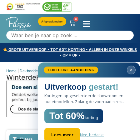
0
Afspraak maken
GROTE UITVERKOOP • TOT 60% KORTING • ALLEEN IN ONZE WINKELS
• OP = OP •
Home
|
Dekbedden
|
Winterdekbed
Winterdekbed
SALE
60%
Filters