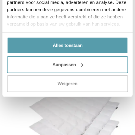
partners voor social media, adverteren en analyse. Deze
partners kunnen deze gegevens combineren met andere
€
255,00
€
399,00
Bespaar €144,00
informatie die u aan ze heeft verstrekt of die ze hebben
Snelle leveringen
Scherp geprijsd
Beste merken
verzameld op basis van uw gebruik van hun services.
Opties selecteren
Alles toestaan
Aanpassen
Aanbieding
Weigeren