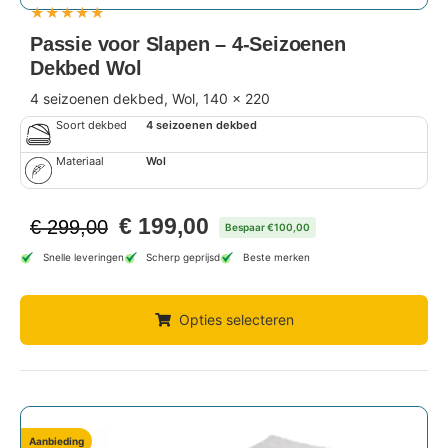
★
★
★
★
★
Passie voor Slapen – 4-Seizoenen
Dekbed Wol
4 seizoenen dekbed, Wol, 140 x 220
Soort dekbed
4 seizoenen dekbed
Materiaal
Wol
€
199,00
€
299,00
Bespaar €100,00
Snelle leveringen
Scherp geprijsd
Beste merken
Opties selecteren
Aanbieding