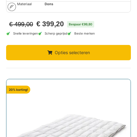
Materiaal
Dons
€
399,20
€
499,00
Bespaar €99,80
Snelle leveringen
Scherp geprijsd
Beste merken
Opties selecteren
20% korting!