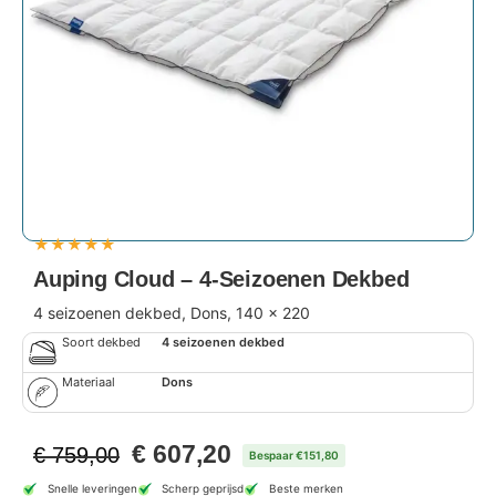
★
★
★
★
★
Auping Cloud – 4-Seizoenen Dekbed
4 seizoenen dekbed, Dons, 140 x 220
Soort dekbed
4 seizoenen dekbed
Materiaal
Dons
€
607,20
€
759,00
Bespaar €151,80
Snelle leveringen
Scherp geprijsd
Beste merken