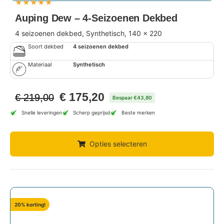
★
★
★
★
★
Auping Dew – 4-Seizoenen Dekbed
4 seizoenen dekbed, Synthetisch, 140 x 220
Soort dekbed
4 seizoenen dekbed
Materiaal
Synthetisch
€
175,20
€
219,00
Bespaar €43,80
Snelle leveringen
Scherp geprijsd
Beste merken
Opties selecteren
20% korting!