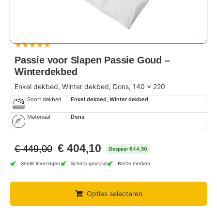
★
★
★
★
★
Passie voor Slapen Passie Goud –
Winterdekbed
Enkel dekbed, Winter dekbed, Dons, 140 x 220
Soort dekbed
Enkel dekbed, Winter dekbed
Materiaal
Dons
€
404,10
€
449,00
Bespaar €44,90
Snelle leveringen
Scherp geprijsd
Beste merken
Opties selecteren