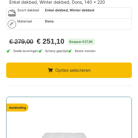
Enkel dekbed, Winter dekbed, Dons, 140 x 220
Soort dekbed
Enkel dekbed, Winter dekbed
Materiaal
Dons
€
251,10
€
279,00
Bespaar €27,90
Snelle leveringen
Scherp geprijsd
Beste merken
Opties selecteren
Aanbieding