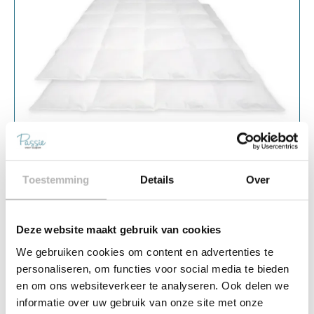
Toestemming
Details
Over
★
★
★
★
★
Passie voor Slapen – 4-Seizoenen
Deze website maakt gebruik van cookies
Dekbed Dons
We gebruiken cookies om content en advertenties te
4 seizoenen dekbed, Dons, 140 x 220
personaliseren, om functies voor social media te bieden
Soort dekbed
4 seizoenen dekbed
en om ons websiteverkeer te analyseren. Ook delen we
Materiaal
Dons
informatie over uw gebruik van onze site met onze