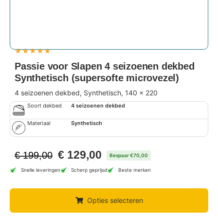
★
★
★
★
★
Passie voor Slapen 4 seizoenen dekbed
Synthetisch (supersofte microvezel)
4 seizoenen dekbed, Synthetisch, 140 x 220
Soort dekbed
4 seizoenen dekbed
Materiaal
Synthetisch
€
129,00
€
199,00
Bespaar €70,00
Snelle leveringen
Scherp geprijsd
Beste merken
Opties selecteren