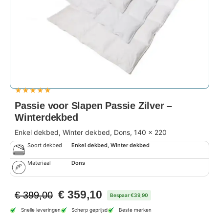
★
★
★
★
★
Passie voor Slapen Passie Zilver –
Winterdekbed
Enkel dekbed, Winter dekbed, Dons, 140 x 220
Soort dekbed
Enkel dekbed, Winter dekbed
Materiaal
Dons
€
359,10
€
399,00
Bespaar €39,90
Snelle leveringen
Scherp geprijsd
Beste merken