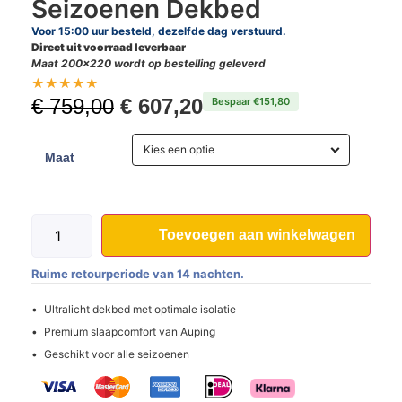
Seizoenen Dekbed
Voor 15:00 uur besteld, dezelfde dag verstuurd.
Direct uit voorraad leverbaar
Maat 200×220 wordt op bestelling geleverd
★
★
★
★
★
€
759,00
€
607,20
Bespaar €151,80
Kies een optie
Maat
Toevoegen aan winkelwagen
Ruime retourperiode van 14 nachten.
Ultralicht dekbed met optimale isolatie
Premium slaapcomfort van Auping
Geschikt voor alle seizoenen