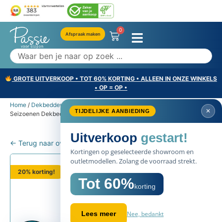
0
Afspraak maken
GROTE UITVERKOOP • TOT 60% KORTING • ALLEEN IN ONZE WINKELS
• OP = OP •
Home
/
Dekbedden
/
2 persoons dekbedden
/ Auping Cloud – 4-
✕
TIJDELIJKE AANBIEDING
Seizoenen Dekbed
Uitverkoop
gestart!
← Terug naar overzicht
Kortingen op geselecteerde showroom en
outletmodellen. Zolang de voorraad strekt.
20% korting!
Tot 60%
korting
Nee, bedankt
Lees meer