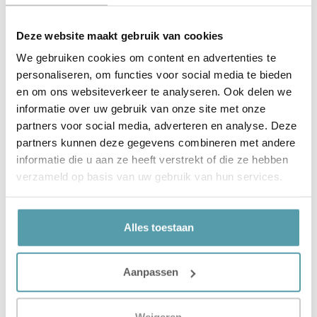
Auping Cloud 4 Seizoenen dekbed
Deze website maakt gebruik van cookies
kopen?
We gebruiken cookies om content en advertenties te
personaliseren, om functies voor social media te bieden
Ben je op zoek naar een flexibel en luxueus dekbed dat
en om ons websiteverkeer te analyseren. Ook delen we
geschikt is voor het hele jaar? Dan is het Auping Cloud
informatie over uw gebruik van onze site met onze
4 Seizoenen dekbed een uitstekende keuze. Dankzij de
partners voor social media, adverteren en analyse. Deze
hoogwaardige vulling, de twee te combineren delen en
partners kunnen deze gegevens combineren met andere
de kwaliteit van Auping slaap je ontspannen en
informatie die u aan ze heeft verstrekt of die ze hebben
comfortabel in elk seizoen.
verzameld op basis van uw gebruik van hun services.
Bestel het Auping Cloud 4 Seizoenen dekbed
eenvoudig online bij Passie voor Slapen. Heb je nog
vragen of wil je advies over welk dekbed het beste bij
Alles toestaan
jouw slaapvoorkeur past? Neem gerust contact op met
de slaapexperts van Passie voor Slapen. Zij helpen je
graag bij het vinden van het perfecte dekbed.
Aanpassen
Weigeren