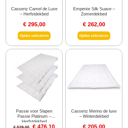
Cassenz Camel de Luxe
Emperior Silk Suave –
– Herfstdekbed
Zomerdekbed
€
295,00
€
262,00
Opties selecteren
Opties selecteren
Passie voor Slapen
Cassenz Merino de luxe
Passie Platinum –
– Winterdekbed
Herfstdekbed
€
476,10
€
205,00
€
529,00