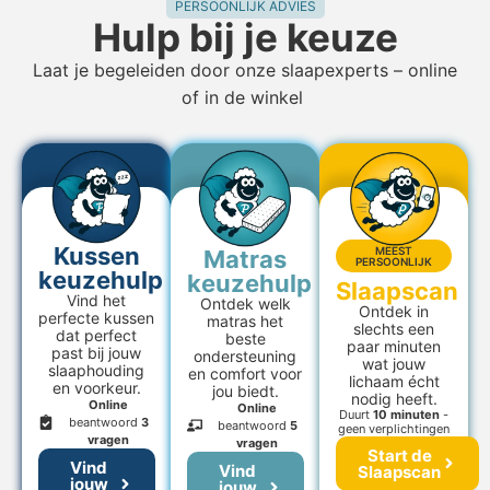
PERSOONLIJK ADVIES
Hulp bij je keuze
Laat je begeleiden door onze slaapexperts – online
of in de winkel
Kussen
MEEST
Matras
PERSOONLIJK
keuzehulp
keuzehulp
Slaapscan
Vind het
Ontdek welk
Ontdek in
perfecte kussen
matras het
slechts een
dat perfect
beste
paar minuten
past bij jouw
ondersteuning
wat jouw
slaaphouding
en comfort voor
lichaam écht
en voorkeur.
jou biedt.
nodig heeft.
Online
Online
Duurt
10 minuten
-
beantwoord
3
beantwoord
5
geen verplichtingen
vragen
vragen
Start de
Vind
Vind
Slaapscan
jouw
jouw