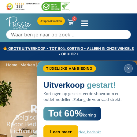
0
Afspraak maken
GROTE UITVERKOOP • TOT 60% KORTING • ALLEEN IN ONZE WINKELS
• OP = OP •
Home
|
Merken
|
Recor Bedding
TIJDELIJKE AANBIEDI
Uitverkoop
Kortingen op geselectee
outletmodellen. Zolang de
Merken selectie
Recor Bedding
Tot 60%
kor
Belgische slaapexpertise sinds 1949.
Recor Bedding stemt elk matras af op jouw
lichaamsvorm, niet op een willekeurige
Nee, b
Lees meer