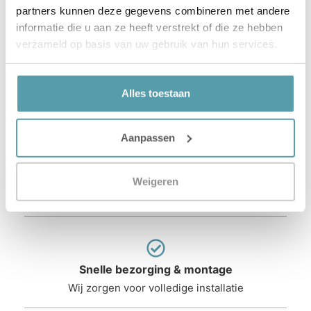
partners kunnen deze gegevens combineren met andere
informatie die u aan ze heeft verstrekt of die ze hebben
verzameld op basis van uw gebruik van hun services.
Waarom Passie voor
Alles toestaan
Slapen?
Aanpassen
Gecertificeerde slaapexperts
Weigeren
Persoonlijk advies in uw eigen winkel
Snelle bezorging & montage
Wij zorgen voor volledige installatie