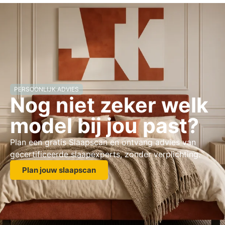
PERSOONLIJK ADVIES
Nog niet zeker welk
model bij jou past?
Plan een gratis Slaapscan en ontvang advies van
gecertificeerde slaapexperts, zonder verplichting.
Plan jouw slaapscan