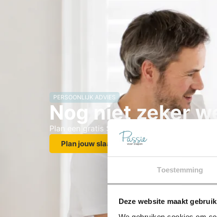
PERSOONLIJK ADVIES
Nog niet zeker we
Plan een gratis Slaapscan en ontvang advies 
Plan jouw slaapscan
Toestemming
Deze website maakt gebruik
We gebruiken cookies om cont