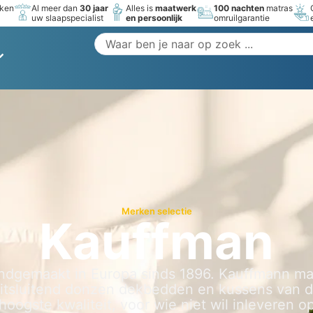
rken
Al meer dan
30 jaar
Alles is
maatwerk
100 nachten
matras
uw slaapspecialist
en persoonlijk
omruilgarantie
Merken selectie
Kauffman
ndgemaakt in Europa sinds 1896. Kauffmann ma
itsluitend donzen dekbedden en kussens van 
hoogste kwaliteit, voor wie niet wil inleveren o