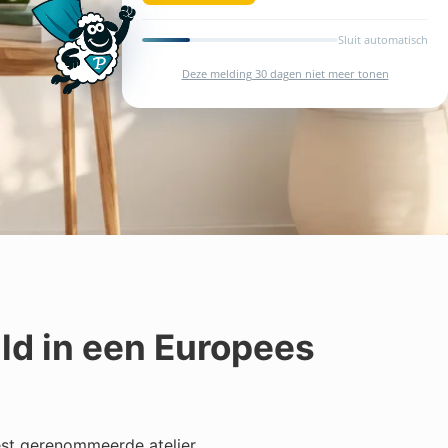
Sluit automatisch
Deze melding 30 dagen niet meer tonen
ld in een Europees
est gerenommeerde atelier