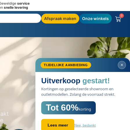
Geweldige
service
en
snelle levering
0
Afspraak maken
Onze winkels
✕
TIJDELIJKE AANBIEDING
Uitverkoop
gestart!
Kortingen op geselecteerde showroom en
outletmodellen. Zolang de voorraad strekt.
Tot 60%
korting
akt
de
Nee, bedankt
Lees meer
p