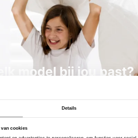
lk model bij jou past?
van gecertificeerde slaapexperts, zonder verplichting.
Details
 van cookies
ent en advertenties te personaliseren, om functies voor social