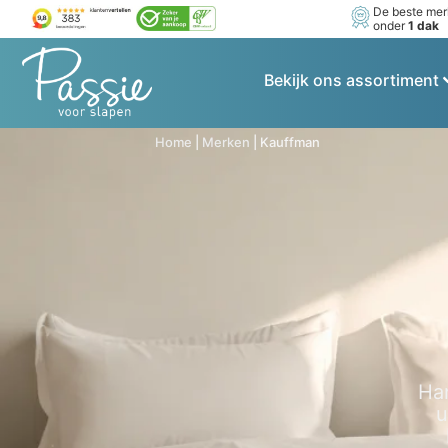
De beste me
onder
1 dak
Bekijk ons assortiment
Home
|
Merken
|
Kauffman
Ha
u