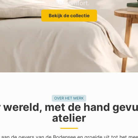
nachtcomfort.
Bekijk de collectie
OVER HET MERK
r wereld, met de hand gevu
atelier
aan de oevers van de Bodensee en groeide uit tot het me