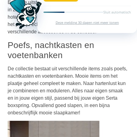
Een luxe uitstraling dat heeft de collectie van Serta echt
in zich. Het inrichten van je slaapkamer als een luxe
Sluit automatisch
hotelkamer is zo eigenlijk een fluitje van een cent. Om
Deze melding 30 dagen niet meer tonen
het plaatje echt volledig compleet te maken heeft Serta
verschillende accessoires in de collectie.
Poefs, nachtkasten en
voetenbanken
De collectie bestaat uit verschillende items zoals poefs,
nachtkasten en voetenbanken. Mooie items om het
plaatje geheel compleet te maken. Naar hartenlust kun
je combineren en moduleren. Alles naar eigen smaak
en in jouw eigen stijl, passend bij jouw eigen Serta
boxspring. Opvallend goed slapen, in een bijna
onbeschrijflijk mooie slaapkamer!