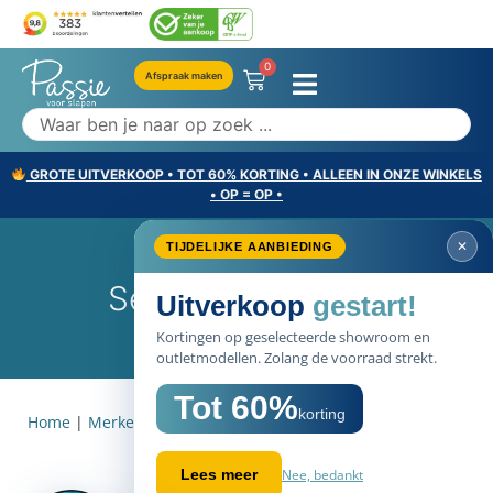
0
Afspraak maken
GROTE UITVERKOOP • TOT 60% KORTING • ALLEEN IN ONZE WINKELS
• OP = OP •
✕
TIJDELIJKE AANBIEDING
Serta Accessoires
Uitverkoop
gestart!
Kortingen op geselecteerde showroom en
outletmodellen. Zolang de voorraad strekt.
Tot 60%
korting
Home
|
Merken
|
Serta Accessoires
Nee, bedankt
Lees meer