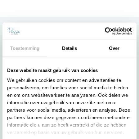
Klantenservice
Contact
Toestemming
Details
Over
Slaapgarantie
Betaling van de aankoop
Deze website maakt gebruik van cookies
Bezorging & Montage
We gebruiken cookies om content en advertenties te
Mijn account
personaliseren, om functies voor social media te bieden
en om ons websiteverkeer te analyseren. Ook delen we
Klantenservice
informatie over uw gebruik van onze site met onze
Bezorg- en retour condities
partners voor social media, adverteren en analyse. Deze
Passie voor Slapen
partners kunnen deze gegevens combineren met andere
informatie die u aan ze heeft verstrekt of die ze hebben
Projecten
verzameld op basis van uw gebruik van hun services.