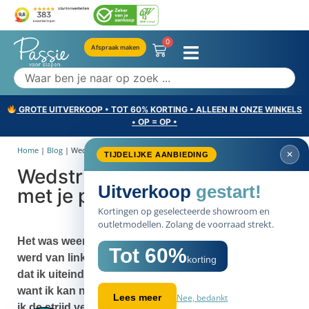
0
Afspraak maken
GROTE UITVERKOOP • TOT 60% KORTING • ALLEEN IN ONZE WINKELS
• OP = OP •
Home
|
Blog
|
Wedstrijdje dekbed trekken met je...
✕
TIJDELIJKE AANBIEDING
Wedstrijdje dekbed trekken
Uitverkoop
gestart!
met je partner?
Kortingen op geselecteerde showroom en
outletmodellen. Zolang de voorraad strekt.
Het was weer flink raak afgelopen nacht. Dekbed
Tot 60%
werd van links naar rechts getrokken, maar ik geloof
korting
dat ik uiteindelijk heb gewonnen. Deze keer dan,
want ik kan nog genoeg nachten opnoemen waarop
Nee, bedankt
Lees meer
ik de strijd verloor
Tijd voor actie!