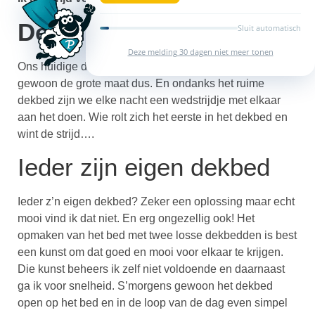
De huidige situatie
Sluit automatisch
Deze melding 30 dagen niet meer tonen
Ons huidige dekbed is 240 breed en 220 lang. Kortom
gewoon de grote maat dus. En ondanks het ruime
dekbed zijn we elke nacht een wedstrijdje met elkaar
aan het doen. Wie rolt zich het eerste in het dekbed en
wint de strijd….
Ieder zijn eigen dekbed
Ieder z’n eigen dekbed? Zeker een oplossing maar echt
mooi vind ik dat niet. En erg ongezellig ook! Het
opmaken van het bed met twee losse dekbedden is best
een kunst om dat goed en mooi voor elkaar te krijgen.
Die kunst beheers ik zelf niet voldoende en daarnaast
ga ik voor snelheid. S’morgens gewoon het dekbed
open op het bed en in de loop van de dag even simpel