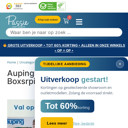
0
Afspraak maken
GROTE UITVERKOOP • TOT 60% KORTING • ALLEEN IN ONZE WINKELS
• OP = OP •
Home
|
Uncategorized
|
Auping setvoordeel: Original Boxsrping 400,-...
✕
TIJDELIJKE AANBIEDING
Auping setvoordeel: Original
Uitverkoop
gestart!
Boxsrping 400,- euro korting
Kortingen op geselecteerde showroom en
outletmodellen. Zolang de voorraad strekt.
Tot 60%
korting
Nee, bedankt
Lees meer