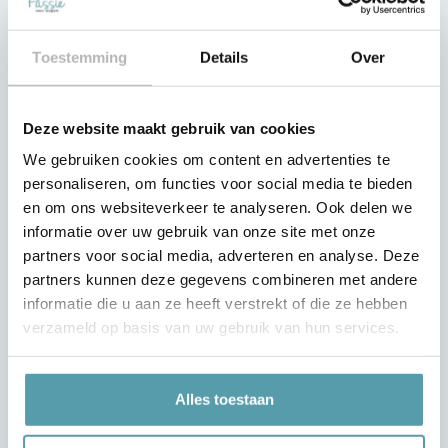
Betaling van de aankoop
Bezorging & Montage
Toestemming
Details
Over
Mijn account
Klantenservice
Deze website maakt gebruik van cookies
Bezorg- en retour condities
We gebruiken cookies om content en advertenties te
Passie voor Slapen
personaliseren, om functies voor social media te bieden
en om ons websiteverkeer te analyseren. Ook delen we
Projecten
informatie over uw gebruik van onze site met onze
Werken bij Passie voor Slapen
partners voor social media, adverteren en analyse. Deze
partners kunnen deze gegevens combineren met andere
Over ons
informatie die u aan ze heeft verstrekt of die ze hebben
Algemene Voorwaarden
verzameld op basis van uw gebruik van hun services.
Privacy Verklaring
Contact
Alles toestaan
Onze winkels