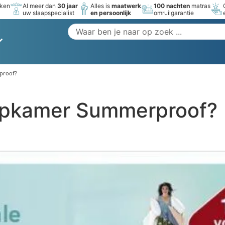
rken
Al meer dan
30 jaar
Alles is
maatwerk
100 nachten
matras
uw slaapspecialist
en persoonlijk
omruilgarantie
proof?
aapkamer Summerproof?