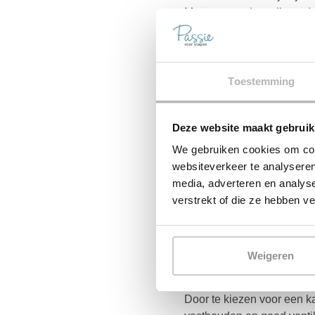
Met een goed ventilerende 
Mijn matras is niet ouder
Na 10 jaar ben je ongeveer
terecht komt. Vervang dus o
Toestemming
Mijn kussen is niet ouder
Om je kussen fris te houd
Deze website maakt gebruik
Zo slaap je altijd lekker fri
We gebruiken cookies om cont
Mijn dekbek is niet ouder
websiteverkeer te analyseren
Een verouderd dekbed is z
media, adverteren en analys
winter te koud.
verstrekt of die ze hebben v
Ik maak in de zomer ge
Zomerdekbedden zijn spec
waardoor je het niet te war
Weigeren
Ik gebruik een katoenen
Door te kiezen voor een k