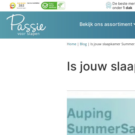
De beste me
onder
1 dak
Bekijk ons assortiment
Home
|
Blog
|
Is jouw slaapkamer Summer
Is jouw sl