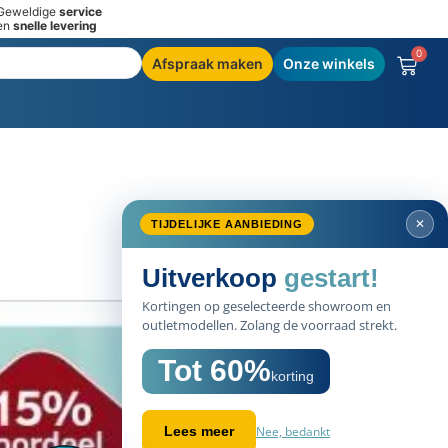
Geweldige
service
en
snelle levering
0
Afspraak maken
Onze winkels
✕
TIJDELIJKE AANBIEDING
Uitverkoop
gestart!
Kortingen op geselecteerde showroom en
outletmodellen. Zolang de voorraad strekt.
Tot 60%
korting
Nee, bedankt
Lees meer