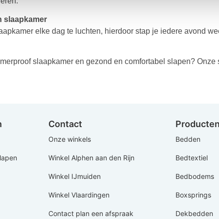
eren.
jn slaapkamer
aapkamer elke dag te luchten, hierdoor stap je iedere avond wee
erproof slaapkamer en gezond en comfortabel slapen? Onze s
n
Contact
Producte
Onze winkels
Bedden
Slapen
Winkel Alphen aan den Rijn
Bedtextiel
Winkel IJmuiden
Bedbodems
Winkel Vlaardingen
Boxsprings
Contact plan een afspraak
Dekbedden