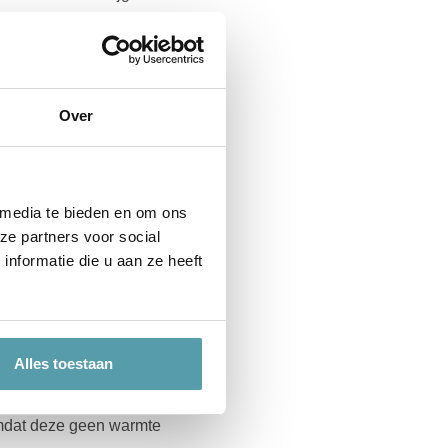
grotendeels in je matras
Over
 na 3 jaar te vervangen.
 media te bieden en om ons
ze partners voor social
 zomers te warm en in de
nformatie die u aan ze heeft
en luchtig aan,
Alles toestaan
 omdat deze geen warmte