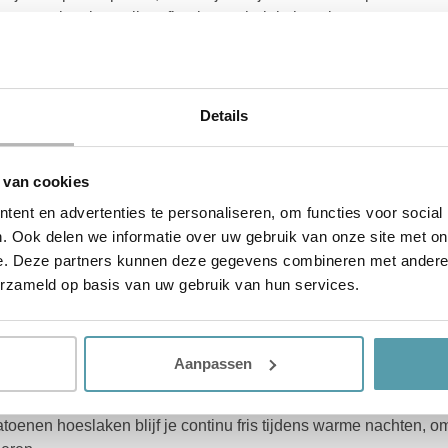
matras kan je sneller afkoelen en heb je het niet te warm.
 dan 10 jaar
 1200 liter vocht verloren via je adem en door transpiratie, wat 
p tijd je matras.
Details
 dan 2 à 3 jaar
en, zeker in de warme zomermaanden, is het van belang om deze
 van cookies
s.
ent en advertenties te personaliseren, om functies voor social
 dan 7 à 8 jaar
. Ook delen we informatie over uw gebruik van onze site met on
ijn warmte isolerende eigenschappen kwijt. Het dekbed is dan
e. Deze partners kunnen deze gegevens combineren met andere i
erzameld op basis van uw gebruik van hun services.
bruik van een zomerdekbed
iaal ontwikkeld voor de warme zomermaanden. Ze voelen licht 
m krijgt.
Aanpassen
 hoeslaken in de zomer
atoenen hoeslaken blijf je continu fris tijdens warme nachten,