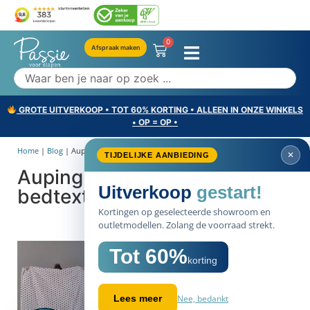
0
Afspraak maken
GROTE UITVERKOOP • TOT 60% KORTING • ALLEEN IN ONZE WINKELS
• OP = OP •
Home
|
Blog
|
Auping Fall / Winter 2017...
✕
TIJDELIJKE AANBIEDING
Auping Fall / Winter 2017
Uitverkoop
gestart!
bedtextiel collectie
Kortingen op geselecteerde showroom en
outletmodellen. Zolang de voorraad strekt.
Tot 60%
korting
Nee, bedankt
Lees meer