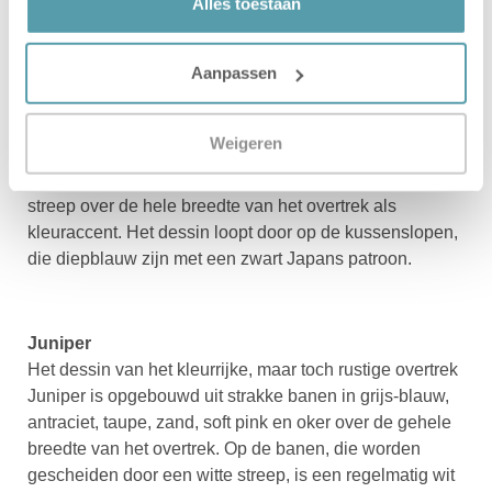
Alles toestaan
Aanpassen
Osaka
Osaka is een eigentijds dekbedovertrek van 100%
katoen met een stijlvolle grafische print van een Japans
Weigeren
patroon. Off-white en diepblauw zijn de overheersende
kleuren in dit ontwerp, gecombineerd met een rode
streep over de hele breedte van het overtrek als
kleuraccent. Het dessin loopt door op de kussenslopen,
die diepblauw zijn met een zwart Japans patroon.
Juniper
Het dessin van het kleurrijke, maar toch rustige overtrek
Juniper is opgebouwd uit strakke banen in grijs-blauw,
antraciet, taupe, zand, soft pink en oker over de gehele
breedte van het overtrek. Op de banen, die worden
gescheiden door een witte streep, is een regelmatig wit