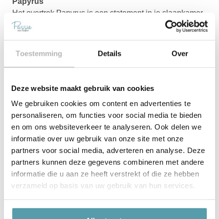
Papyrus
Het overtrek Papyrus is een statement in je slaapkamer.
Het retro design is opgebouwd uit onregelmatige
vormen in verschillende diepe kleurtinten op een linnen
structuur. De achterzijde van het overtrek en de
Toestemming
Details
Over
kussensloop zijn diep blauw, waardoor de set tweezijdig
te gebruiken is. Papyrus is gemaakt van zacht en
comfortabel katoensatijn.
Deze website maakt gebruik van cookies
We gebruiken cookies om content en advertenties te
personaliseren, om functies voor social media te bieden
Akito
en om ons websiteverkeer te analyseren. Ook delen we
Het overtrek Akito sluit aan bij de grafische trend die ook
informatie over uw gebruik van onze site met onze
dit jaar heel actueel is. Dit overtrek met een knipoog
partners voor social media, adverteren en analyse. Deze
naar de Japanse kunst bestaat uit vlakken en strepen in
partners kunnen deze gegevens combineren met andere
grijs, blauw, koraal, cognac, zwart en wit. Een
informatie die u aan ze heeft verstrekt of die ze hebben
onverwachte nieuwe kleurcombinatie. De bijbehorende
verzameld op basis van uw gebruik van hun services.
kussenslopen hebben een streepdessin in diepblauw
en cognac. Voor het overtrek Akito is 100% katoensatijn
gebruikt.