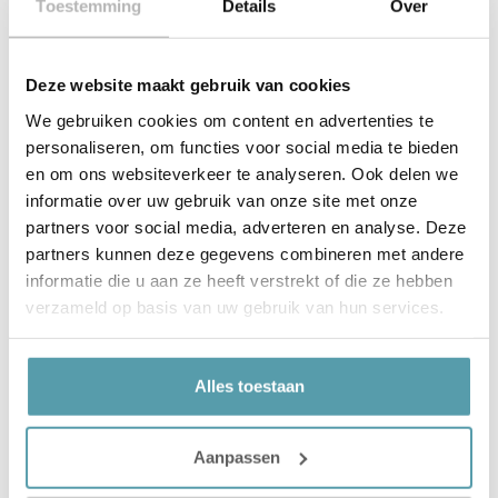
Toestemming
Details
Over
45 x 45 cm. Het sierkussen heeft aan de onderkant een
ritssluiting en wordt geleverd inclusief een veerkrachtig
polyester binnenkussen.
Deze website maakt gebruik van cookies
Sierkussen Manacor Black en Red 40×40
We gebruiken cookies om content en advertenties te
Het sierkussen Manacor heeft een grafische print. Het
personaliseren, om functies voor social media te bieden
kussen heeft aan de bovenkant een zwarte ondergrond
en om ons websiteverkeer te analyseren. Ook delen we
met speelse witte figuurtjes. De onderkant heeft een
informatie over uw gebruik van onze site met onze
witte ondergrond met zwarte figuurtjes. In het midden is
partners voor social media, adverteren en analyse. Deze
er een rode zigzag baan op het kussen geplaatst. De
partners kunnen deze gegevens combineren met andere
achterzijde heeft een effen zwarte kleur. Het kussen is
informatie die u aan ze heeft verstrekt of die ze hebben
gemaakt van 100% katoen. Het formaat is 40 x 40 cm.
verzameld op basis van uw gebruik van hun services.
Het sierkussen heeft aan de onderkant een ritssluiting
en wordt geleverd inclusief een veerkrachtig polyester
binnenkussen.
Alles toestaan
Stockholm Collectie:
Aanpassen
Sierkussen Quinn Soft Pink 30×70