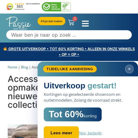
0
Afspraak maken
GROTE UITVERKOOP • TOT 60% KORTING • ALLEEN IN ONZE WINKELS
• OP = OP •
Home
|
Blog
|
Accessoires voor het opmaken van...
✕
TIJDELIJKE AANBIEDING
Accessoires voor het
Uitverkoop
gestart!
opmaken van je bed: de
nieuwe Kaat Amsterdam
Kortingen op geselecteerde showroom en
outletmodellen. Zolang de voorraad strekt.
collectie
Tot 60%
korting
Nee, bedankt
Lees meer