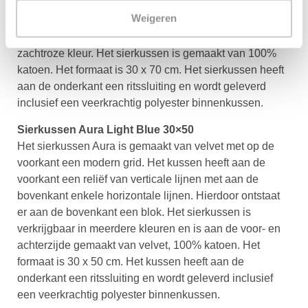
Het sierkussen Quinn heeft op de voorkant een
Weigeren
bladerpatroon van foilprint in een koper kleur op een
zachtroze ondergrond. De achterkant heeft een effen
zachtroze kleur. Het sierkussen is gemaakt van 100%
katoen. Het formaat is 30 x 70 cm. Het sierkussen heeft
aan de onderkant een ritssluiting en wordt geleverd
inclusief een veerkrachtig polyester binnenkussen.
Sierkussen Aura Light Blue 30×50
Het sierkussen Aura is gemaakt van velvet met op de
voorkant een modern grid. Het kussen heeft aan de
voorkant een reliëf van verticale lijnen met aan de
bovenkant enkele horizontale lijnen. Hierdoor ontstaat
er aan de bovenkant een blok. Het sierkussen is
verkrijgbaar in meerdere kleuren en is aan de voor- en
achterzijde gemaakt van velvet, 100% katoen. Het
formaat is 30 x 50 cm. Het kussen heeft aan de
onderkant een ritssluiting en wordt geleverd inclusief
een veerkrachtig polyester binnenkussen.