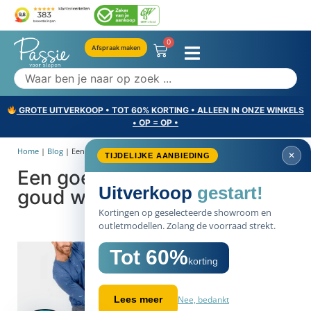
0
Afspraak maken
GROTE UITVERKOOP • TOT 60% KORTING • ALLEEN IN ONZE WINKELS
• OP = OP •
Home
|
Blog
|
Een goed verkoop advies is...
✕
TIJDELIJKE AANBIEDING
Een goed verkoop advies is
Uitverkoop
gestart!
goud waard!
Kortingen op geselecteerde showroom en
outletmodellen. Zolang de voorraad strekt.
Tot 60%
korting
Nee, bedankt
Lees meer