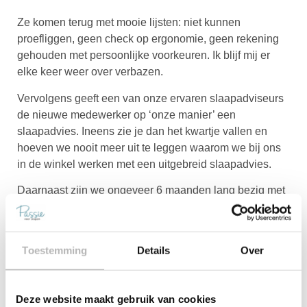
Ze komen terug met mooie lijsten: niet kunnen
proefliggen, geen check op ergonomie, geen rekening
gehouden met persoonlijke voorkeuren. Ik blijf mij er
elke keer weer over verbazen.
Vervolgens geeft een van onze ervaren slaapadviseurs
de nieuwe medewerker op ‘onze manier’ een
slaapadvies. Ineens zie je dan het kwartje vallen en
hoeven we nooit meer uit te leggen waarom we bij ons
in de winkel werken met een uitgebreid slaapadvies.
Daarnaast zijn we ongeveer 6 maanden lang bezig met
het scholen van onze medewerkers, materialen,
producten, advies vaardigheden en ga zo maar door.
Pas na die uitgebreide periode gaat een medewerker
Toestemming
Details
Over
aan de slag.
Ons team is gewend gesprekken met elkaar te
analyseren. Wat was de vraag van de klant, waarom
Deze website maakt gebruik van cookies