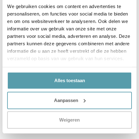
een bepaald advies? Wat kan er volgende keer anders
We gebruiken cookies om content en advertenties te
of beter. Ook wij leren nog dagelijks bij!
personaliseren, om functies voor social media te bieden
en om ons websiteverkeer te analyseren. Ook delen we
Mijn advies:
informatie over uw gebruik van onze site met onze
partners voor social media, adverteren en analyse. Deze
Zorg dat je de tijd neemt als je opzoek gaat naar een
partners kunnen deze gegevens combineren met andere
nieuw matras. Bespreek op zijn minst je
informatie die u aan ze heeft verstrekt of die ze hebben
slaapvoorkeuren, warm of koud in bed,
bedbodem
,
verzameld op basis van uw gebruik van hun services.
postuur, slaaphouding, lichamelijke klachten. Neem
uitgebreid de tijd om proef te liggen. Laat de adviseur
goed nakijken hoe de ergonomie is bij de verschillende
Alles toestaan
matrassen. Vraag uitleg over de verschillende
mogelijkheden. Na een half uur de juiste matras? Ik
Aanpassen
geloof daar niet in!
Daarnaast is een garantie altijd van belang. Kun je nog
Weigeren
ruilen als je niet lekker slaapt?