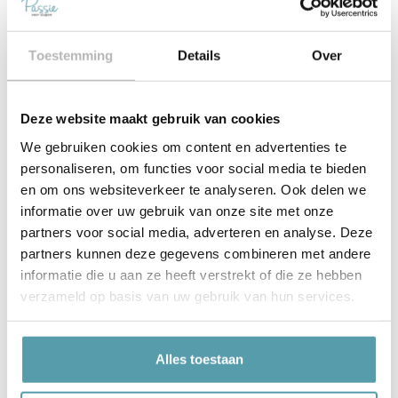
hiervoor de tijden van zonsondergang aan te houden.
Probeer jezelf overdag zoveel mogelijk bloot te stellen
Toestemming
Details
Over
aan zonlicht. Je hersens krijgen zo het signaal dat het
dag is. Doordat het ’s avonds donkerder wordt, weet je
lichaam automatisch dat het tijd wordt om te gaan
Deze website maakt gebruik van cookies
slapen.
We gebruiken cookies om content en advertenties te
Zo wordt niet ’s ochtends niet alleen beter wakker, maar
personaliseren, om functies voor social media te bieden
doordat je lichaam meer slaaphormoon aanmaakt val je
en om ons websiteverkeer te analyseren. Ook delen we
’s avonds ook nog makkelijker in slaap.
informatie over uw gebruik van onze site met onze
partners voor social media, adverteren en analyse. Deze
2. Haal diep adem
partners kunnen deze gegevens combineren met andere
informatie die u aan ze heeft verstrekt of die ze hebben
Je ademhaling is van grote invloed op je zenuwstelsel.
verzameld op basis van uw gebruik van hun services.
Een aantal keer diep ademhalen zorgt ervoor dat je
lichaam zich klaar maakt om in actie te komen en dat
geeft je net de energie die je misschien nodig hebt om
Alles toestaan
gelijk uit bed te stappen.