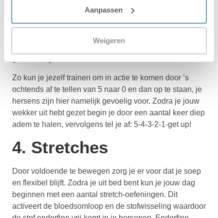
3. Get up!
Aanpassen
Voor veel mensen is sluimeren in de ochtend een
Weigeren
gewoonte geworden. Gelukkig kun je jezelf deze
gewoonte gewoon afleren.
Zo kun je jezelf trainen om in actie te komen door ’s
ochtends af te tellen van 5 naar 0 en dan op te staan, je
hersens zijn hier namelijk gevoelig voor. Zodra je jouw
wekker uit hebt gezet begin je door een aantal keer diep
adem te halen, vervolgens tel je af: 5-4-3-2-1-get up!
4. Stretches
Door voldoende te bewegen zorg je er voor dat je soep
en flexibel blijft. Zodra je uit bed bent kun je jouw dag
beginnen met een aantal stretch-oefeningen. Dit
activeert de bloedsomloop en de stofwisseling waardoor
de stof endorfine vrij komt in je hersenen. Endorfine