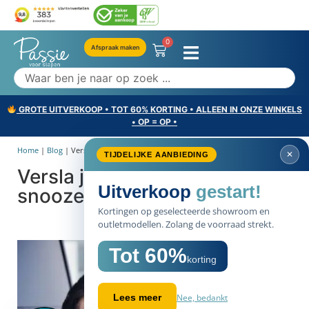
0
Afspraak maken
GROTE UITVERKOOP • TOT 60% KORTING • ALLEEN IN ONZE WINKELS
• OP = OP •
Home
|
Blog
|
Versla je wekker, stop met...
✕
TIJDELIJKE AANBIEDING
Versla je wekker, stop met
Uitverkoop
gestart!
snoozen
Kortingen op geselecteerde showroom en
outletmodellen. Zolang de voorraad strekt.
Tot 60%
korting
Nee, bedankt
Lees meer