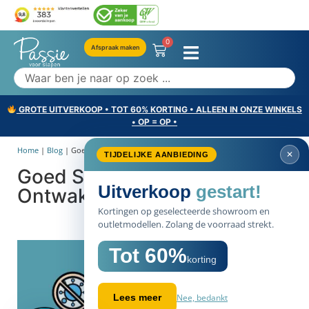
0
Afspraak maken
GROTE UITVERKOOP • TOT 60% KORTING • ALLEEN IN ONZE WINKELS
• OP = OP •
Home
|
Blog
|
Goed Slapen, Goed Ontwaken!
✕
TIJDELIJKE AANBIEDING
Goed Slapen, Goed
Uitverkoop
gestart!
Ontwaken!
Kortingen op geselecteerde showroom en
outletmodellen. Zolang de voorraad strekt.
Tot 60%
korting
Nee, bedankt
Lees meer