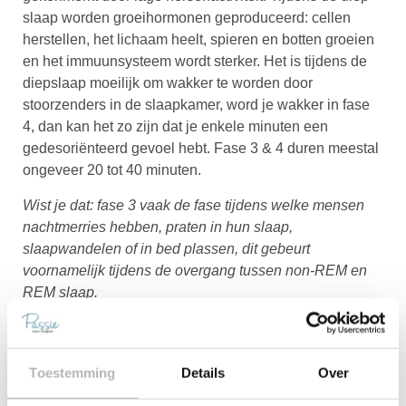
slaap worden groeihormonen geproduceerd: cellen
herstellen, het lichaam heelt, spieren en botten groeien
en het immuunsysteem wordt sterker. Het is tijdens de
diepslaap moeilijk om wakker te worden door
stoorzenders in de slaapkamer, word je wakker in fase
4, dan kan het zo zijn dat je enkele minuten een
gedesoriënteerd gevoel hebt. Fase 3 & 4 duren meestal
ongeveer 20 tot 40 minuten.
Wist je dat: fase 3 vaak de fase tijdens welke mensen
nachtmerries hebben, praten in hun slaap,
slaapwandelen of in bed plassen, dit gebeurt
voornamelijk tijdens de overgang tussen non-REM en
REM slaap.
Fase 5: REM Slaap
Fase 5 duurt de eerste keer in de nacht ongeveer 10
minuten maar de REM slaap duurt gedurende de nacht
Toestemming
Details
Over
steeds langer en kan tot wel bijna een uur aanhouden.