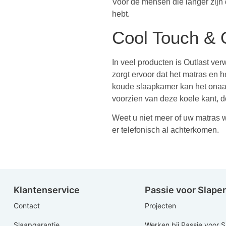
Voor de mensen die langer zijn
hebt.
Cool Touch & 
In veel producten is Outlast ver
zorgt ervoor dat het matras en h
koude slaapkamer kan het onaang
voorzien van deze koele kant, doo
Weet u niet meer of uw matras w
er telefonisch al achterkomen.
Klantenservice
Passie voor Slape
Contact
Projecten
Slaapgarantie
Werken bij Passie voor 