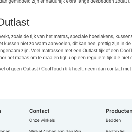
 dan gemiddeld zijn er natuurlijk extra lange dekbedden zodat 
Outlast
werkt, zoals de tijk van het matras, speciale hoeslakens, kussen
et kussen niet zo warm aanvoelen, dit kan heel prettig zijn in d
enaam zijn. Veel matrassen met een Outlast-tijk of een CoolTou
r het matras om te draaien ligt u op een reguliere tijk die niet 
el of geen Outlast / CoolTouch tijk heeft, neem dan contact me
n
Contact
Producte
Onze winkels
Bedden
Slapen
Winkel Alphen aan den Rijn
Bedtextiel