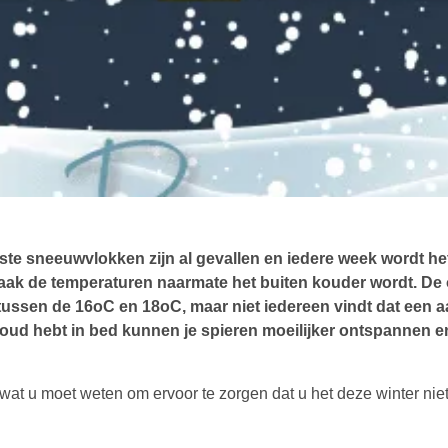
ste sneeuwvlokken zijn al gevallen en iedere week wordt he
aak de temperaturen naarmate het buiten kouder wordt. De
r tussen de 16oC en 18oC, maar niet iedereen vindt dat een
koud hebt in bed kunnen je spieren moeilijker ontspannen e
les wat u moet weten om ervoor te zorgen dat u het deze winter nie