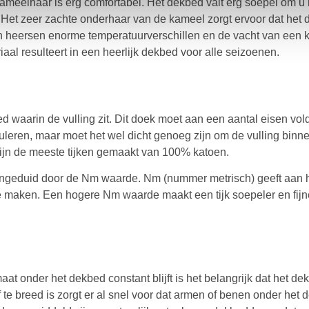
eelhaar is erg comfortabel. Het dekbed valt erg soepel om u 
e. Het zeer zachte onderhaar van de kameel zorgt ervoor dat het
jn heersen enorme temperatuurverschillen en de vacht van een 
iaal resulteert in een heerlijk dekbed voor alle seizoenen.
bed waarin de vulling zit. Dit doek moet aan een aantal eisen vo
eren, maar moet het wel dicht genoeg zijn om de vulling binn
ijn de meeste tijken gemaakt van 100% katoen.
 aangeduid door de Nm waarde. Nm (nummer metrisch) geeft aan 
te maken. Een hogere Nm waarde maakt een tijk soepeler en fijn
aat onder het dekbed constant blijft is het belangrijk dat het d
f te breed is zorgt er al snel voor dat armen of benen onder h