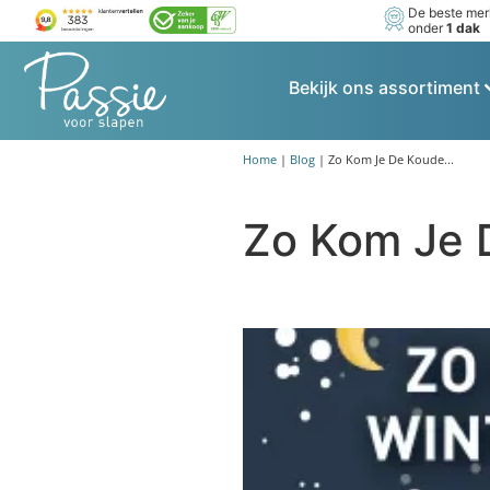
De beste me
onder
1 dak
Bekijk ons assortiment
Home
|
Blog
|
Zo Kom Je De Koude...
Zo Kom Je 