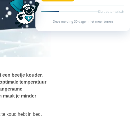
Sluit automatisch
Deze melding 30 dagen niet meer tonen
t een beetje kouder.
 optimale temperatuur
 aangename
n maak je minder
t te koud hebt in bed.