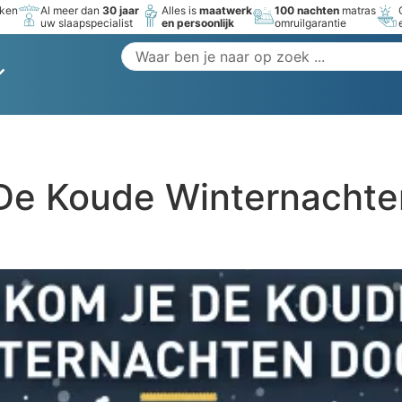
rken
Al meer dan
30 jaar
Alles is
maatwerk
100 nachten
matras
uw slaapspecialist
en persoonlijk
omruilgarantie
De Koude Winternachte