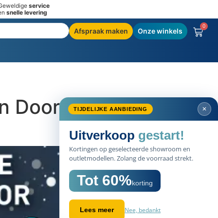
Geweldige
service
en
snelle levering
0
Afspraak maken
Onze winkels
n Door
✕
TIJDELIJKE AANBIEDING
Uitverkoop
gestart!
Kortingen op geselecteerde showroom en
outletmodellen. Zolang de voorraad strekt.
Tot 60%
korting
Nee, bedankt
Lees meer