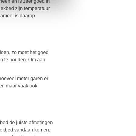
heen en is zeer goed in
 dekbed zijn temperatuur
kameel is daarop
ldoen, zo moet het goed
en te houden. Om aan
hoeveel meter garen er
er, maar vaak ook
ekbed de juiste afmetingen
et dekbed vandaan komen.