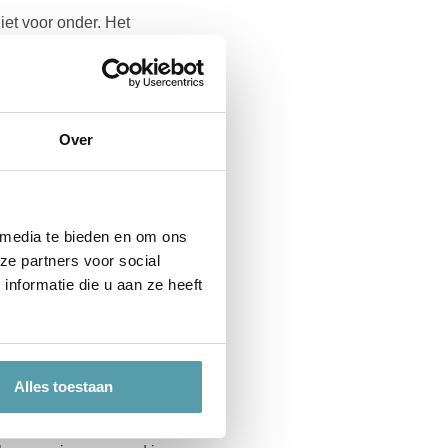
iet voor onder. Het
slaapt warm en
n de fijnste wolsoorten
de lichaamswarmte beter
Over
r zacht dan dons. Onze
et zo gedraagt als dons.
 media te bieden en om ons
en dekbed, zonder de
ze partners voor social
nformatie die u aan ze heeft
aap onder alle
n voert ongemerkt vocht
Alles toestaan