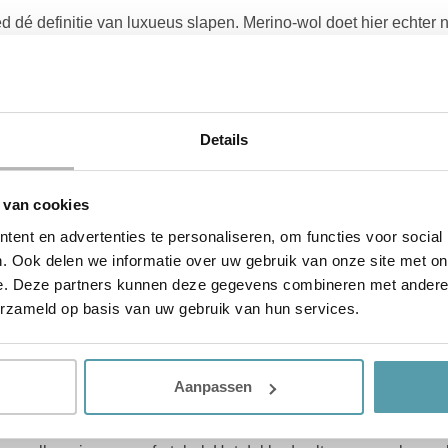
dé definitie van luxueus slapen. Merino-wol doet hier echter n
r heeft dezelfde comfortabele en isolerende eigenschappen. Je 
nauwelijks. Merino-wol is door zijn grote haardichtheid één va
den extra soepel en comfortabel. Ook houdt de wollen vulling 
t hangen en ventileert hij uitstekend.
Details
 van cookies
ordelig en comfortabel. De vulling is doorgaans wel wat minde
gen, zijn gevuld met een luchtig en zacht materiaal dat zich n
ent en advertenties te personaliseren, om functies voor social
heen en hopen zich niet op. Dit geeft de beleving van een donz
. Ook delen we informatie over uw gebruik van onze site met on
erlijk slapen.
e. Deze partners kunnen deze gegevens combineren met andere i
erzameld op basis van uw gebruik van hun services.
comfortabel. Ze vormen zich altijd naar je lichaam. Daardoor sl
ling ventileert uitstekend. Het dekbed houdt de warmte vast e
it zweterig aan.
Aanpassen