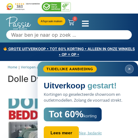
0
Afspraak maken
GROTE UITVERKOOP • TOT 60% KORTING • ALLEEN IN ONZE WINKELS
• OP = OP •
Home
|
Verlopen acties
|
Dolle Dwaze Bedden Dagen
✕
TIJDELIJKE AANBIEDING
Dolle Dwaze Bedden Dagen
Uitverkoop
gestart!
Kortingen op geselecteerde showroom en
outletmodellen. Zolang de voorraad strekt.
Tot 60%
korting
Nee, bedankt
Lees meer