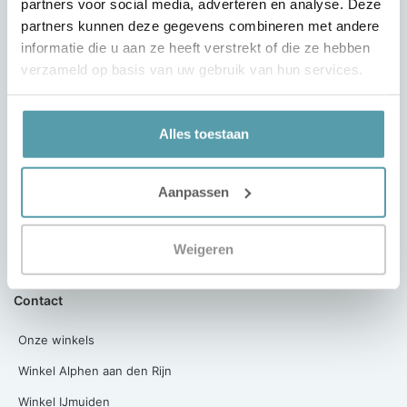
partners voor social media, adverteren en analyse. Deze
Mijn account
partners kunnen deze gegevens combineren met andere
informatie die u aan ze heeft verstrekt of die ze hebben
Klantenservice
verzameld op basis van uw gebruik van hun services.
Bezorg- en retour condities
Passie voor Slapen
Alles toestaan
Projecten
Werken bij Passie voor Slapen
Aanpassen
Over ons
Algemene Voorwaarden
Weigeren
Privacy Verklaring
Contact
Onze winkels
Winkel Alphen aan den Rijn
Winkel IJmuiden