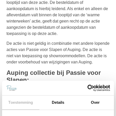
looptijd van deze actie. De besteldatum of
aankoopdatum is hierbij leidend. Als enkel en alleen de
afleverdatum valt binnen de looptijd van de ‘warme
winterweken’ actie, geeft dat geen recht op de actie
aangezien de besteldatum of aankoopdatum van
toepassing is op deze actie.
De actie is niet geldig in combinatie met andere lopende
acties van Passie voor Slapen of Auping. De actie is
niet van toepassing op showroommodellen. De actie is
onder voorbehoud van wijzigingen van Auping.
Auping collectie bij Passie voor
Slapen:
Maak gebruik van deze actie en bezoek onze showroom
met de gehele Auping collectie. Onze Slaapadviseurs
Toestemming
Details
Over
geven je graag persoonlijk advies en natuurlijk kun je
de verschillende onderdelen van de collectie echt
ervaren in onze testhoek.