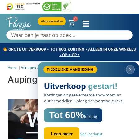
0
Afspraak maken
GROTE UITVERKOOP • TOT 60% KORTING • ALLEEN IN ONZE WINKELS
• OP = OP •
Home
|
Verlopen acties
|
Auping: Warme Winterweken
✕
TIJDELIJKE AANBIEDING
Auping: Warme Winterweken
Uitverkoop
gestart!
Kortingen op geselecteerde showroom en
outletmodellen. Zolang de voorraad strekt.
Tot 60%
korting
Nee, bedankt
Lees meer