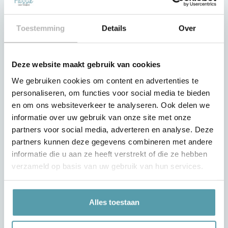
Betaling van de aankoop
Bezorging & Montage
Toestemming
Details
Over
Mijn account
Klantenservice
Deze website maakt gebruik van cookies
Bezorg- en retour condities
We gebruiken cookies om content en advertenties te
Passie voor Slapen
personaliseren, om functies voor social media te bieden
en om ons websiteverkeer te analyseren. Ook delen we
Projecten
informatie over uw gebruik van onze site met onze
Werken bij Passie voor Slapen
partners voor social media, adverteren en analyse. Deze
partners kunnen deze gegevens combineren met andere
Over ons
informatie die u aan ze heeft verstrekt of die ze hebben
Algemene Voorwaarden
verzameld op basis van uw gebruik van hun services.
Privacy Verklaring
Contact
Alles toestaan
Onze winkels