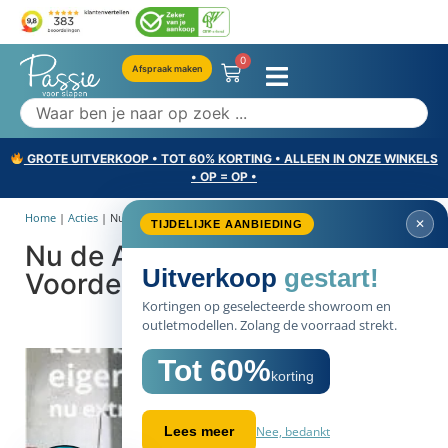
0
Afspraak maken
GROTE UITVERKOOP • TOT 60% KORTING • ALLEEN IN ONZE WINKELS
• OP = OP •
Home
|
Acties
|
Nu de Auping Tone Extra...
✕
TIJDELIJKE AANBIEDING
Nu de Auping Tone Extra
Uitverkoop
gestart!
Voordelig!
Kortingen op geselecteerde showroom en
outletmodellen. Zolang de voorraad strekt.
Tot 60%
korting
Nee, bedankt
Lees meer