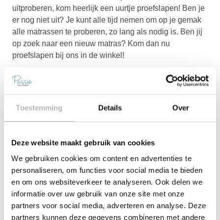
uitproberen, kom heerlijk een uurtje proefslapen! Ben je
er nog niet uit? Je kunt alle tijd nemen om op je gemak
alle matrassen te proberen, zo lang als nodig is. Ben jij
op zoek naar een nieuw matras? Kom dan nu
proefslapen bij ons in de winkel!
Slaapadvies
De Matrassen Opruiming is helemaal voordelig in
Toestemming
Details
Over
combinatie met een slaapadvies! Je komt er misschien
zelf niet helemaal uit, heel begrijpelijk want er is keuze
uit tientallen matrassen. Onze slaapexperts staan voor
Deze website maakt gebruik van cookies
je klaar om tot in detail uit te leggen op welk matras je
We gebruiken cookies om content en advertenties te
ligt, wat uniek is aan dat matras en of dit matras
personaliseren, om functies voor social media te bieden
ergonomisch gezien bij je past. Samen met een van
en om ons websiteverkeer te analyseren. Ook delen we
onze slaapexperts vind je altijd een matras dat optimaal
informatie over uw gebruik van onze site met onze
bij jouw lichaam past. Het slaapadvies is altijd geheel
partners voor social media, adverteren en analyse. Deze
vrijblijvend, en geeft je een heel duidelijk beeld van
partners kunnen deze gegevens combineren met andere
waar jij op zou moeten letten en wat wel en niet bij je