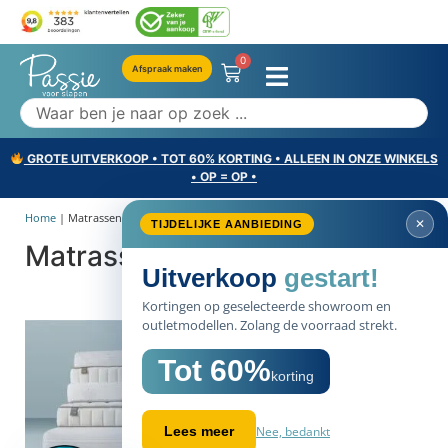
0
Afspraak maken
GROTE UITVERKOOP • TOT 60% KORTING • ALLEEN IN ONZE WINKELS
• OP = OP •
Home
|
Matrassen opruiming
✕
TIJDELIJKE AANBIEDING
Matrassen opruiming
Uitverkoop
gestart!
Kortingen op geselecteerde showroom en
outletmodellen. Zolang de voorraad strekt.
Tot 60%
korting
Nee, bedankt
Lees meer