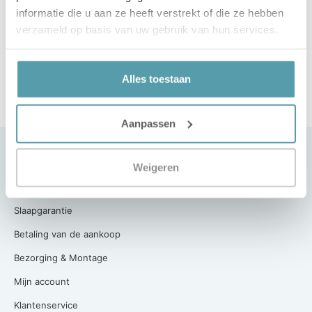
informatie die u aan ze heeft verstrekt of die ze hebben
past. Ben jij op zoek naar een nieuw matras? Kom dan
verzameld op basis van uw gebruik van hun services.
even langs, of maak alvast een afspraak met een van
onze slaapexperts, dan weet je zeker dat we tijd voor je
hebben!
Alles toestaan
Aanpassen
Klantenservice
Weigeren
Contact
Slaapgarantie
Betaling van de aankoop
Bezorging & Montage
Mijn account
Klantenservice