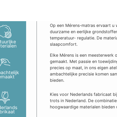
Op een Mérens-matras ervaart u wa
duurzame en eerlijke grondstoffen
temperatuur- regulatie. De materia
tuurljke
slaapcomfort.
terialen
Elke Mérens is een meesterwerk 
gemaakt. Met passie en toewijdin
precies op maat, in ons eigen ate
achtelijk
ambachtelijke precisie komen sam
emaakt
bieden.
Kies voor Nederlands fabricaat 
trots in Nederland. De combinat
hoogwaardige materialen bieden 
derlands
brikaat