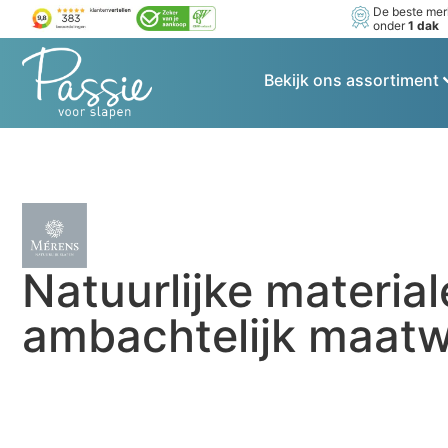
De beste me
onder
1 dak
Bekijk ons assortiment
Natuurlijke materia
ambachtelijk maat