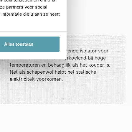
ze partners voor social
nformatie die u aan ze heeft
Kamelenwol
Alles toestaan
Kamelenwol is een uitstekende isolator voor
zowel warmte als kou. Verkoelend bij hoge
temperaturen en behaaglijk als het kouder is.
Net als schapenwol helpt het statische
elektriciteit voorkomen.