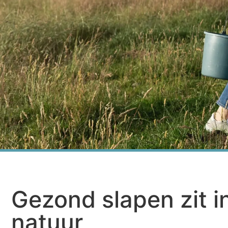
Gezond slapen zit i
natuur