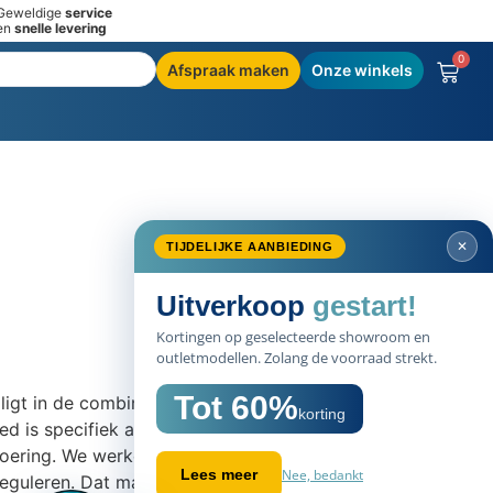
Geweldige
service
en
snelle levering
0
Afspraak maken
Onze winkels
SALE
igt in de combinatie van natuurlijke materialen en
ed is specifiek afgestemd op uw persoonlijke wensen
60%
ering. We werken met natuurlijke materialen die
eguleren. Dat maakt uw slaapervaring exclusief en méér