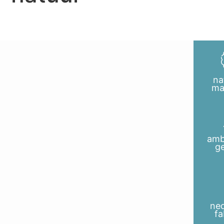
na
ma
amb
g
ne
fa