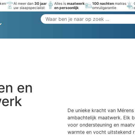
rken
Al meer dan
30 jaar
Alles is
maatwerk
100 nachten
matras
uw slaapspecialist
en persoonlijk
omruilgarantie
len en
werk
De unieke kracht van Mérens l
ambachtelijk maatwerk. Elk b
voor ondersteuning en maatvo
warmte en vocht uitstekend r