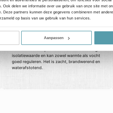
. Ook delen we informatie over uw gebruik van onze site met on
e. Deze partners kunnen deze gegevens combineren met andere i
erzameld op basis van uw gebruik van hun services.
Texelse scheerwol
Aanpassen
Texelse wol zorgt voor een aangenaam en
comfortabel slaapklimaat. Het heeft een hoge
isolatiewaarde en kan zowel warmte als vocht
goed reguleren. Het is zacht, brandwerend en
waterafstotend.