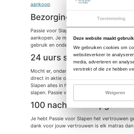
aankoop
Bezorging en Montage:
Toestemming
Passie voor Slapen beschikt over een eigen
aankopen. Je mag van hen verwachten dat jou
Deze website maakt gebruik
gebruik en onderhoud van de aankopen. Lee
We gebruiken cookies om cont
websiteverkeer te analyseren
24 uurs service:
media, adverteren en analys
verstrekt of die ze hebben v
Mocht er, ondanks de zorgvuldige afhandeling
direct in aktie om het probleem te bekijken. 
Slapen alles in het werk om zo snel mogelijk
slapen. Passie voor Slapen houdt je continue
Weigeren
100 nachten Slaapgaranti
Je hebt Passie voor Slapen het vertrouwen 
dank voor jouw vertrouwen is elk matras dan