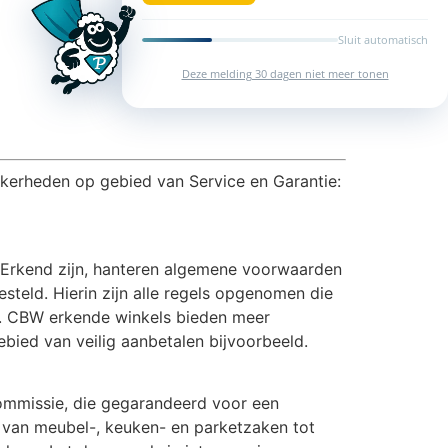
Sluit automatisch
Deze melding 30 dagen niet meer tonen
ekerheden op gebied van Service en Garantie:
 Erkend zijn, hanteren algemene voorwaarden
eld. Hierin zijn alle regels opgenomen die
tie. CBW erkende winkels bieden meer
bied van veilig aanbetalen bijvoorbeeld.
commissie, die gegarandeerd voor een
d van meubel-, keuken- en parketzaken tot