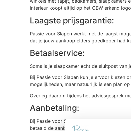
winkels met tapijt, badkamers, slaapkamers e
interieur koopt altijd op het CBW erkend log
Laagste prijsgarantie:
Passie voor Slapen werkt met de laagst mogel
dat je jouw aankoop elders goedkoper had kun
Betaalservice:
Soms is je slaapkamer echt de sluitpost van j
Bij Passie voor Slapen kun je ervoor kiezen o
mogelijkheden, maar natuurlijk is een plan op
Overleg daarom tijdens het adviesgesprek me
Aanbetaling:
Bij Passie voor Slapen hoef je geen aanbetal
betaald de aankopen pas op het moment dat 