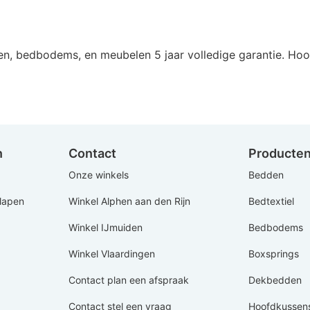
sen, bedbodems, en meubelen 5 jaar volledige garantie. Ho
n
Contact
Producte
Onze winkels
Bedden
Slapen
Winkel Alphen aan den Rijn
Bedtextiel
Winkel IJmuiden
Bedbodems
Winkel Vlaardingen
Boxsprings
Contact plan een afspraak
Dekbedden
Contact stel een vraag
Hoofdkussen