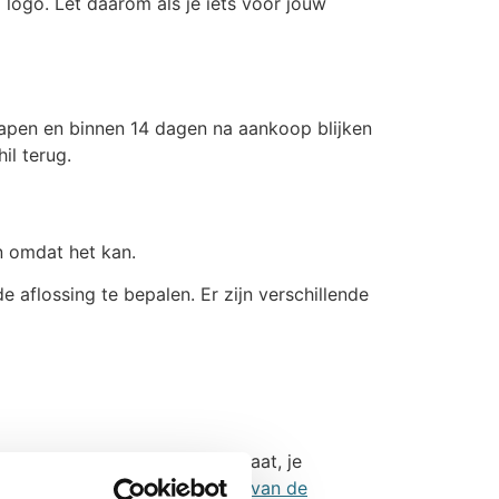
 logo. Let daarom als je iets voor jouw
lapen en binnen 14 dagen na aankoop blijken
il terug.
n omdat het kan.
 aflossing te bepalen. Er zijn verschillende
rust met een mobiel pinapparaat, je
eplaatst. Lees meer:
Betaling van de