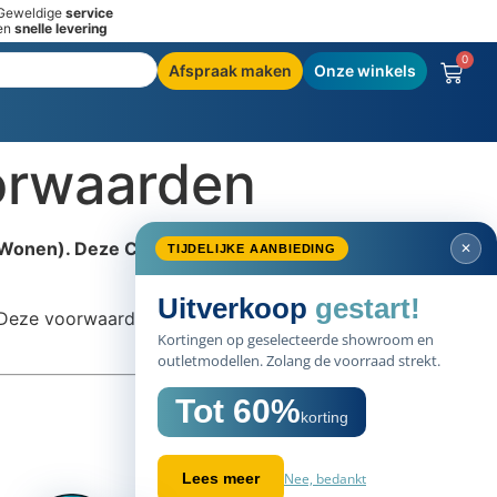
Geweldige
service
en
snelle levering
0
Afspraak maken
Onze winkels
orwaarden
g Wonen). Deze CBW Erkenning zorgt voor
✕
TIJDELIJKE AANBIEDING
Uitverkoop
gestart!
 Deze voorwaarden ontvang je van onze
Kortingen op geselecteerde showroom en
outletmodellen. Zolang de voorraad strekt.
Tot 60%
korting
Nee, bedankt
Lees meer