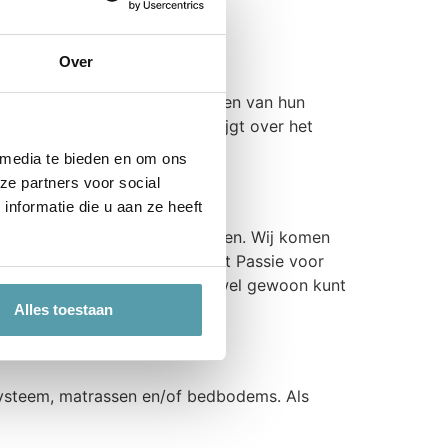
Over
nderweg om klanten te voorzien van hun
laatsen een goede uitleg krijgt over het
 media te bieden en om ons
ze partners voor social
nformatie die u aan ze heeft
je op Passie voor Slapen rekenen. Wij komen
it niet mogelijk zijn dan stelt Passie voor
rgen we in ieder geval dat je wel gewoon kunt
Alles toestaan
systeem, matrassen en/of bedbodems. Als