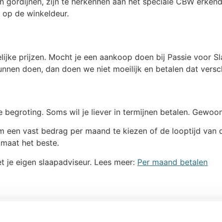
n gordijnen, zijn te herkennen aan het speciale CBW erkend
o op de winkeldeur.
ijke prijzen. Mocht je een aankoop doen bij Passie voor S
nen doen, dan doen we niet moeilijk en betalen dat versch
e begroting. Soms wil je liever in termijnen betalen. Gewoo
m een vast bedrag per maand te kiezen of de looptijd van de
 maat het beste.
t je eigen slaapadviseur. Lees meer:
Per maand betalen
ing te doen voor jouw aankopen. Het Montage Team is uitge
Passie voor Slapen de aankopen netjes heeft bezorgd en g