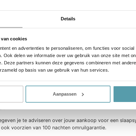
Details
 vakkundig Montage Team. Het Montage Team is dagelijks o
w aankopen vakkundig worden geplaatst, en dat je na het p
 van cookies
s meer:
Bezorging & Montage
ent en advertenties te personaliseren, om functies voor social
. Ook delen we informatie over uw gebruik van onze site met on
e. Deze partners kunnen deze gegevens combineren met andere i
erzameld op basis van uw gebruik van hun services.
 van jouw aankopen, na de levering iets mis zijn dan kun 
Indien mogelijk wordt het probleem meteen opgelost. Mocht d
 met een oplossing te komen voor het probleem. Daarbij zo
 en volledig op de hoogte! Lees meer:
24 uurs service
Aanpassen
e:
gegeven je te adviseren over jouw aankoop voor een slaap
 ook voorzien van 100 nachten omruilgarantie.