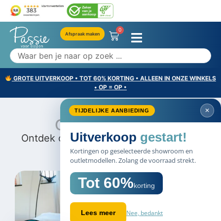
0
Afspraak maken
GROTE UITVERKOOP • TOT 60% KORTING • ALLEEN IN ONZE WINKELS
• OP = OP •
✕
TIJDELIJKE AANBIEDING
Onze
collecties
Uitverkoop
gestart!
Ontdek onze collecties, alles voor een
echt goede nachtrust
Kortingen op geselecteerde showroom en
outletmodellen. Zolang de voorraad strekt.
Tot 60%
korting
Nee, bedankt
Lees meer