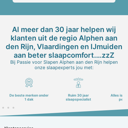
gemaakt om de juiste topper te kiezen.Ook 
k
super dat het oude bed meteen werd 
h
meegenomen, dat scheelt een hoop gedoe. 
De service is top van begin tot eind met dank 
Al meer dan 30 jaar helpen wij
aan WouterIk raad iedereen aan om hier langs 
klanten uit de regio Alphen aan
te gaan als je op zoek bent naar een heerlijk 
den Rijn, Vlaardingen en IJmuiden
bed met dat echte hotelgevoel!
aan beter slaapcomfort.…zzZ
Bij Passie voor Slapen Alphen aan den Rijn helpen
onze slaapexperts jou met:
De beste merken onder
Ruim 30 jaar
Alles is m
1 dak
slaapspecialist
perso