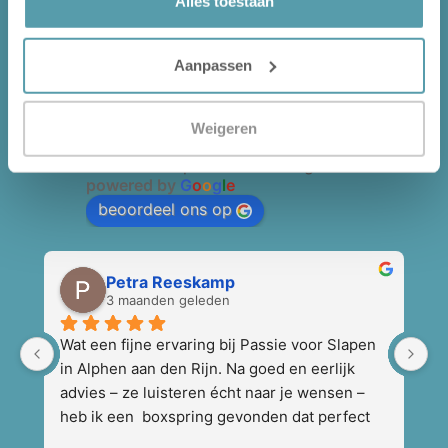
Alles toestaan
Wat onze klanten over ons
zeggen ...
Aanpassen
Passie voor Slapen,
slaapspeciaalzaak
Weigeren
4.7
Gebaseerd op 94 beoordelingen
powered by
G
o
o
g
l
e
beoordeel ons op
Petra Reeskamp
3 maanden geleden
Wat een fijne ervaring bij Passie voor Slapen 
W
in Alphen aan den Rijn. Na goed en eerlijk 
H
advies – ze luisteren écht naar je wensen – 
H
heb ik een  boxspring gevonden dat perfect 
W
bij mij past. Ook werd er een slaapscan 
o