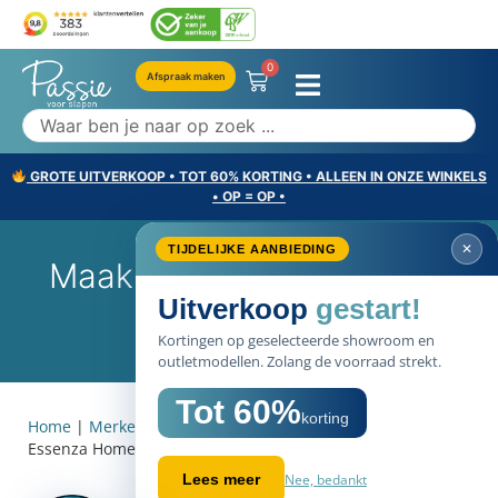
0
Afspraak maken
GROTE UITVERKOOP • TOT 60% KORTING • ALLEEN IN ONZE WINKELS
• OP = OP •
✕
TIJDELIJKE AANBIEDING
Maak Kennis Met Essenza
Uitverkoop
gestart!
Home
Kortingen op geselecteerde showroom en
outletmodellen. Zolang de voorraad strekt.
Tot 60%
korting
Home
|
Merken
|
Slaapkamer meubels
|
Maak kennis met
Essenza Home
Nee, bedankt
Lees meer