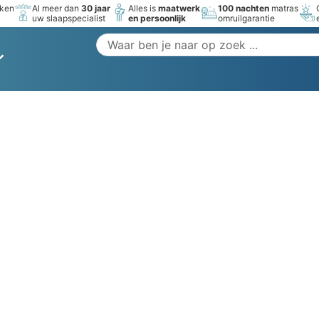
rken
Al meer dan
30 jaar
Alles is
maatwerk
100 nachten
matras
uw slaapspecialist
en persoonlijk
omruilgarantie
wikkeld met- en vo