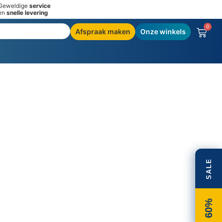
Geweldige
service
en
snelle levering
0
Afspraak maken
Onze winkels
or klanten
SALE
60%