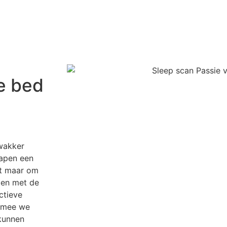
e bed
wakker
lapen een
et maar om
gen met de
ctieve
armee we
kunnen