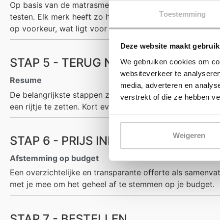
Op basis van de matrasmeting gaan we de juiste matrass
Toestemming
testen. Elk merk heeft zo haar specifieke eigenschappen
op voorkeur, wat ligt voor jou het fijnst.
Deze website maakt gebruik
STAP 5 - TERUG NAAR DE TAFEL
We gebruiken cookies om cont
websiteverkeer te analyseren
Resume
media, adverteren en analys
De belangrijkste stappen zijn inmiddels genomen, goed 
verstrekt of die ze hebben v
een rijtje te zetten. Kort evalueren welk droombed we 
Weigeren
STAP 6 - PRIJS INDICATIE / OFFERT
Afstemming op budget
Een overzichtelijke en transparante offerte als samenva
met je mee om het geheel af te stemmen op je budget.
STAP 7 - BESTELLEN