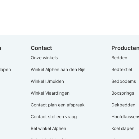
pontaan langs in één van onze vestigingen.
n
Contact
Producte
Onze winkels
Bedden
Slapen
Winkel Alphen aan den Rijn
Bedtextiel
Winkel IJmuiden
Bedbodems
Winkel Vlaardingen
Boxsprings
Contact plan een afspraak
Dekbedden
Contact stel een vraag
Hoofdkussen
Bel winkel Alphen
Koel slapen