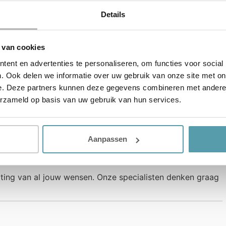
en voor je selecteren welke je uitgebreid kunt gaan
Details
 wat je zult merken tijdens het testen. Het komt dan aan
 van cookies
ent en advertenties te personaliseren, om functies voor social
. Ook delen we informatie over uw gebruik van onze site met on
e. Deze partners kunnen deze gegevens combineren met andere i
om even terug naar de tafel te gaan om alles nog eens op
erzameld op basis van uw gebruik van hun services.
hebben samengesteld op basis van welke wensen en eisen.
Aanpassen
E OPMAKEN
tting van al jouw wensen. Onze specialisten denken graag