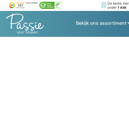
De beste me
onder
1 dak
Bekijk ons assortiment
Een werkwijze ont