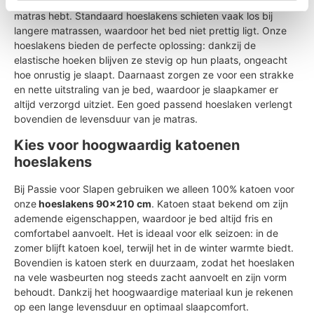
Een hoeslaken 90x210 cm is onmisbaar als je een extra lang
matras hebt. Standaard hoeslakens schieten vaak los bij
langere matrassen, waardoor het bed niet prettig ligt. Onze
hoeslakens bieden de perfecte oplossing: dankzij de
elastische hoeken blijven ze stevig op hun plaats, ongeacht
hoe onrustig je slaapt. Daarnaast zorgen ze voor een strakke
en nette uitstraling van je bed, waardoor je slaapkamer er
altijd verzorgd uitziet. Een goed passend hoeslaken verlengt
bovendien de levensduur van je matras.
Kies voor hoogwaardig katoenen
hoeslakens
Bij Passie voor Slapen gebruiken we alleen 100% katoen voor
onze
hoeslakens 90x210 cm
. Katoen staat bekend om zijn
ademende eigenschappen, waardoor je bed altijd fris en
comfortabel aanvoelt. Het is ideaal voor elk seizoen: in de
zomer blijft katoen koel, terwijl het in de winter warmte biedt.
Bovendien is katoen sterk en duurzaam, zodat het hoeslaken
na vele wasbeurten nog steeds zacht aanvoelt en zijn vorm
behoudt. Dankzij het hoogwaardige materiaal kun je rekenen
op een lange levensduur en optimaal slaapcomfort.