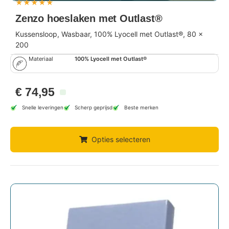
★
★
★
★
★
Zenzo hoeslaken met Outlast®
Kussensloop, Wasbaar, 100% Lyocell met Outlast®, 80 x
200
Materiaal
100% Lyocell met Outlast®
€
74,95
Snelle leveringen
Scherp geprijsd
Beste merken
Opties selecteren