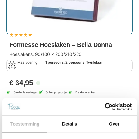
★
★
★
★
★
Formesse Hoeslaken – Bella Donna
Hoeslakens, 90/100 x 200/210/220
Maatvoering
1 persoons, 2 persoons, Twijfelaar
€
64,95
Snelle leveringen
Scherp geprijsd
Beste merken
Opties selecteren
Toestemming
Details
Over