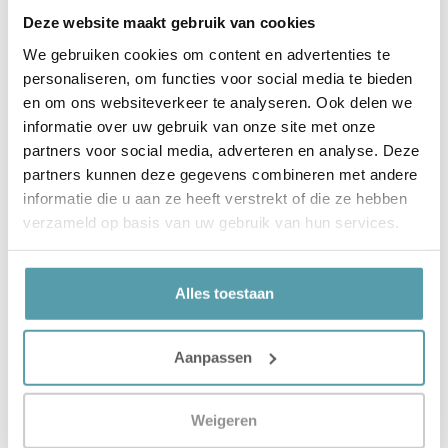
Deze website maakt gebruik van cookies
We gebruiken cookies om content en advertenties te
personaliseren, om functies voor social media te bieden
en om ons websiteverkeer te analyseren. Ook delen we
informatie over uw gebruik van onze site met onze
partners voor social media, adverteren en analyse. Deze
partners kunnen deze gegevens combineren met andere
informatie die u aan ze heeft verstrekt of die ze hebben
verzameld op basis van uw gebruik van hun services.
Hoeslaken 90x210 cm
kopen? Bij Passie voor Slapen vind je
een uitgebreide collectie hoeslakens die speciaal zijn
ontworpen voor extra lange matrassen. Onze hoeslakens
Alles toestaan
combineren kwaliteit, duurzaamheid en stijl, zodat jij iedere
nacht geniet van een optimale nachtrust. Of je nu een matras
hebt voor dagelijks gebruik of een logeermatras, een goed
Aanpassen
passend hoeslaken maakt het verschil.
Waarom een hoeslaken 90x210 cm?
Weigeren