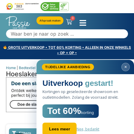
0
Afspraak maken
GROTE UITVERKOOP • TOT 60% KORTING • ALLEEN IN ONZE WINKELS
• OP = OP •
Home
|
Bedtextiel
|
Hoeslakens
|
Hoeslaken 90x210
Hoeslaken 90x210
SALE
60%
Filters