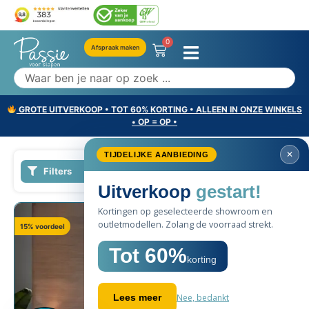
0
Afspraak maken
GROTE UITVERKOOP • TOT 60% KORTING • ALLEEN IN ONZE WINKELS
• OP = OP •
Filters
SALE
15% voordeel
60%