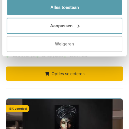
Serta Express Chandon Electro
Alles toestaan
160 x 200
Maatvoering
2 persoons
Aanpassen
Stevigheid
Firm, Medium
Weigeren
€
4.759,15
€
5.599,00
Bespaar €839,85
Snelle leveringen
Scherp geprijsd
Beste merken
Opties selecteren
15% voordeel