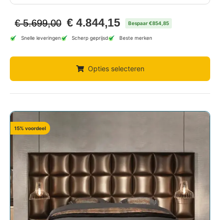
€
4.844,15
€
5.699,00
Bespaar €854,85
Snelle leveringen
Scherp geprijsd
Beste merken
Opties selecteren
15% voordeel