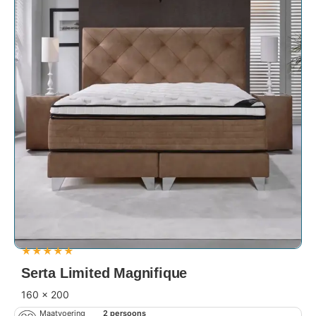
★
★
★
★
★
Serta Limited Magnifique
160 x 200
Maatvoering
2 persoons