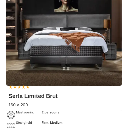
★
★
★
★
★
Serta Limited Brut
160 x 200
Maatvoering
2 persoons
Stevigheid
Firm, Medium