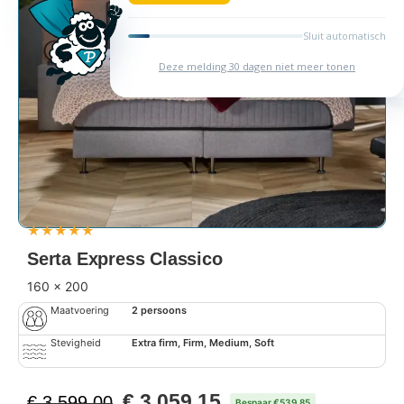
★
★
★
★
★
Serta Express Classico
160 x 200
Maatvoering
2 persoons
Stevigheid
Extra firm, Firm, Medium, Soft
€
3.059,15
€
3.599,00
Bespaar €539,85