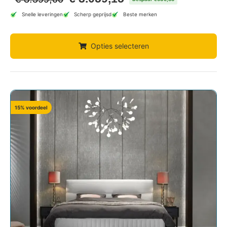
Snelle leveringen
Scherp geprijsd
Beste merken
Opties selecteren
15% voordeel