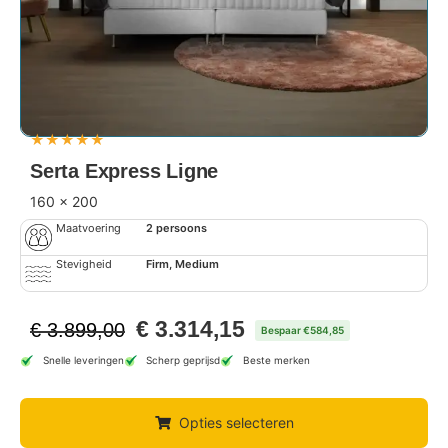
★
★
★
★
★
Serta Express Ligne
160 x 200
Maatvoering
2 persoons
Stevigheid
Firm, Medium
€
3.314,15
€
3.899,00
Bespaar €584,85
Snelle leveringen
Scherp geprijsd
Beste merken
Opties selecteren