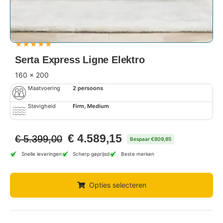
★
★
★
★
★
Serta Express Ligne Elektro
160 x 200
Maatvoering
2 persoons
Stevigheid
Firm, Medium
€
4.589,15
€
5.399,00
Bespaar €809,85
Snelle leveringen
Scherp geprijsd
Beste merken
Opties selecteren