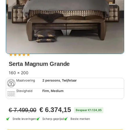
★
★
★
★
★
Serta Magnum Grande
160 x 200
Maatvoering
2 persoons, Twijfelaar
Stevigheid
Firm, Medium
€
6.374,15
€
7.499,00
Bespaar €1.124,85
Snelle leveringen
Scherp geprijsd
Beste merken