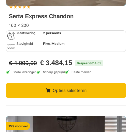
★
★
★
★
★
Serta Express Chandon
160 x 200
Maatvoering
2 persoons
Stevigheid
Firm, Medium
€
3.484,15
€
4.099,00
Bespaar €614,85
Snelle leveringen
Scherp geprijsd
Beste merken
Opties selecteren
15% voordeel