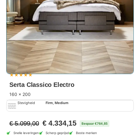
★
★
★
★
★
Serta Classico Electro
160 x 200
Stevigheid
Firm, Medium
€
4.334,15
€
5.099,00
Bespaar €764,85
Snelle leveringen
Scherp geprijsd
Beste merken