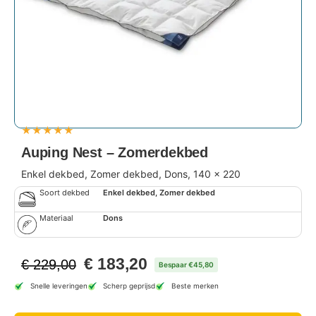
★
★
★
★
★
Auping Nest – Zomerdekbed
Enkel dekbed, Zomer dekbed, Dons, 140 x 220
Soort dekbed
Enkel dekbed, Zomer dekbed
Materiaal
Dons
€
183,20
€
229,00
Bespaar €45,80
Snelle leveringen
Scherp geprijsd
Beste merken