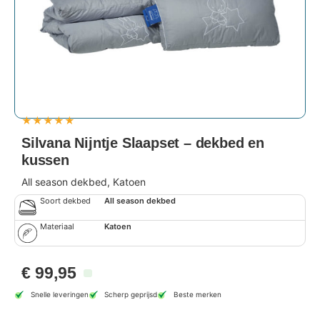
★
★
★
★
★
Silvana Nijntje Slaapset – dekbed en
kussen
All season dekbed, Katoen
Soort dekbed
All season dekbed
Materiaal
Katoen
€
99,95
Snelle leveringen
Scherp geprijsd
Beste merken