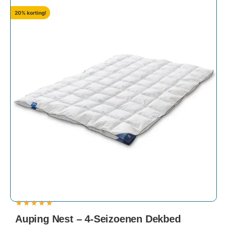
20% korting!
★
★
★
★
★
Auping Nest – 4-Seizoenen Dekbed