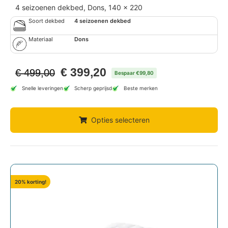
4 seizoenen dekbed, Dons, 140 x 220
Soort dekbed
4 seizoenen dekbed
Materiaal
Dons
€
399,20
€
499,00
Bespaar €99,80
Snelle leveringen
Scherp geprijsd
Beste merken
Opties selecteren
20% korting!