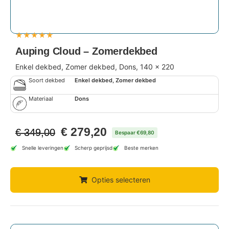
★
★
★
★
★
Auping Cloud – Zomerdekbed
Enkel dekbed, Zomer dekbed, Dons, 140 x 220
Soort dekbed
Enkel dekbed, Zomer dekbed
Materiaal
Dons
€
279,20
€
349,00
Bespaar €69,80
Snelle leveringen
Scherp geprijsd
Beste merken
Opties selecteren