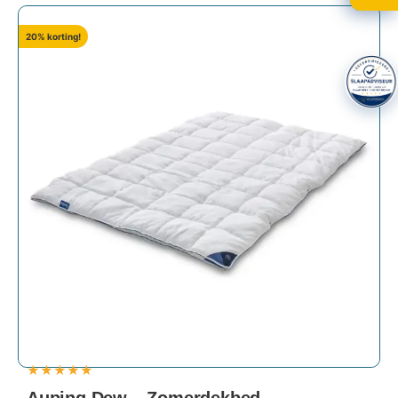
20% korting!
★
★
★
★
★