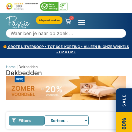
0
Afspraak maken
GROTE UITVERKOOP • TOT 60% KORTING • ALLEEN IN ONZE WINKELS
• OP = OP •
Home
|
Dekbedden
Dekbedden
SALE
60%
Filters