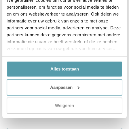
personaliseren, om functies voor social media te bieden
en om ons websiteverkeer te analyseren. Ook delen we
informatie over uw gebruik van onze site met onze
★
★
★
★
★
partners voor social media, adverteren en analyse. Deze
Passie voor Slapen – Zomerdekbed
partners kunnen deze gegevens combineren met andere
Katoen, 140 x 220
informatie die u aan ze heeft verstrekt of die ze hebben
Soort dekbed
Enkel dekbed, Zomer dekbed
verzameld op basis van uw gebruik van hun services.
Materiaal
Katoen
Alles toestaan
€
69,00
Snelle leveringen
Scherp geprijsd
Beste merken
Aanpassen
Opties selecteren
Weigeren