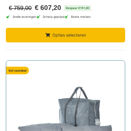
€
607,20
€
759,00
Bespaar €151,80
Snelle leveringen
Scherp geprijsd
Beste merken
Opties selecteren
Set voordeel