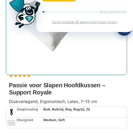
★
★
★
★
★
Passie voor Slapen Hoofdkussen –
Support Royale
Drukverlagend, Ergonomisch, Latex, 7–15 cm
Slaaphouding
Buik, Buik/zij, Rug, Rug/zij, Zij
Stevigheid
Medium, Soft