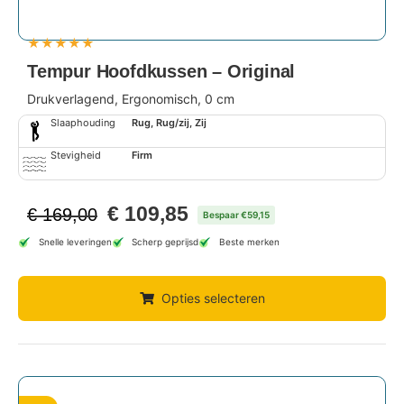
★
★
★
★
★
Tempur Hoofdkussen – Original
Drukverlagend, Ergonomisch, 0 cm
Slaaphouding
Rug, Rug/zij, Zij
Stevigheid
Firm
€
109,85
€
169,00
Bespaar €59,15
Snelle leveringen
Scherp geprijsd
Beste merken
Opties selecteren