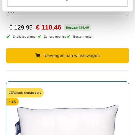
Stevigheid
Medium, Soft
€
110,46
€
129,95
Bespaar €19,49
Snelle leveringen
Scherp geprijsd
Beste merken
Toevoegen aan winkelwagen
Gratis thuisbezord
-15%