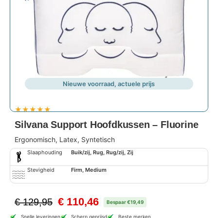
Nieuwe voorraad, actuele prijs
★
★
★
★
★
Silvana Support Hoofdkussen – Fluorine
Ergonomisch, Latex, Syntetisch
Slaaphouding
Buik/zij, Rug, Rug/zij, Zij
Stevigheid
Firm, Medium
€
110,46
€
129,95
Bespaar €19,49
Snelle leveringen
Scherp geprijsd
Beste merken