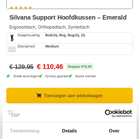
★
★
★
★
★
Silvana Support Hoofdkussen – Emerald
Ergonomisch, Orthopedisch, Syntetisch
Slaaphouding
Buik/zij, Rug, Rug/zij, Zij
Stevigheid
Medium
€
110,46
€
129,95
Bespaar €19,49
Snelle leveringen
Scherp geprijsd
Beste merken
Toevoegen aan winkelwagen
Toestemming
Details
Over
Gratis thuisbezord