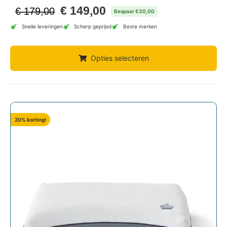
€
149,00
€
179,00
Bespaar €30,00
Snelle leveringen
Scherp geprijsd
Beste merken
Opties selecteren
20% korting!