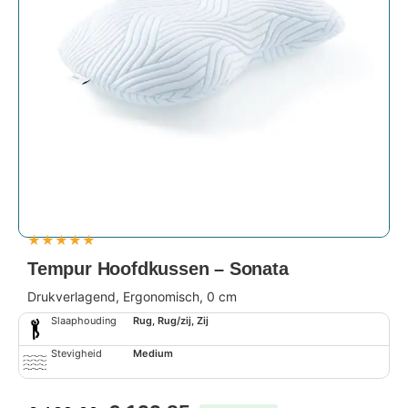
★
★
★
★
★
Tempur Hoofdkussen – Sonata
Drukverlagend, Ergonomisch, 0 cm
Slaaphouding
Rug, Rug/zij, Zij
Stevigheid
Medium