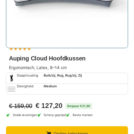
★
★
★
★
★
Auping Cloud Hoofdkussen
Ergonomisch, Latex, 8–14 cm
Slaaphouding
Buik/zij, Rug, Rug/zij, Zij
Stevigheid
Medium
€
127,20
€
159,00
Bespaar €31,80
Snelle leveringen
Scherp geprijsd
Beste merken
Opties selecteren