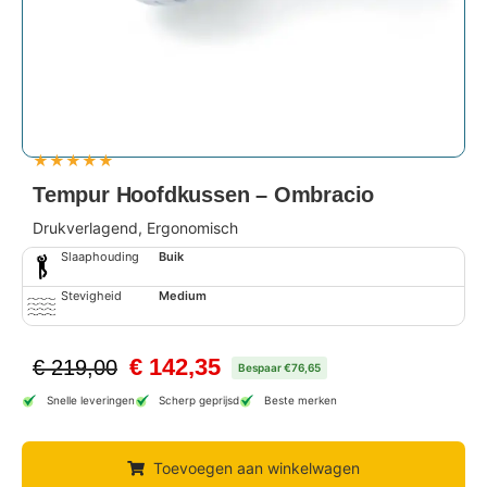
★
★
★
★
★
Tempur Hoofdkussen – Ombracio
Drukverlagend, Ergonomisch
Slaaphouding
Buik
Stevigheid
Medium
€
142,35
€
219,00
Bespaar €76,65
Snelle leveringen
Scherp geprijsd
Beste merken
Toevoegen aan winkelwagen