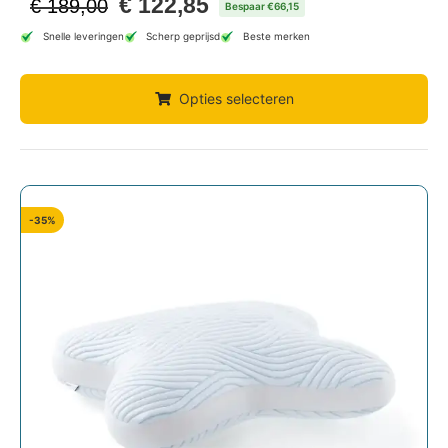
€
122,85
€
189,00
Bespaar €66,15
Snelle leveringen
Scherp geprijsd
Beste merken
Opties selecteren
-35%