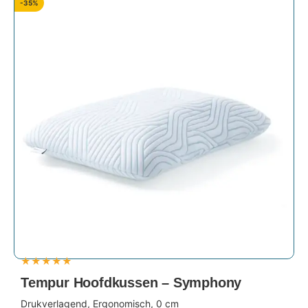
-35%
★
★
★
★
★
Tempur Hoofdkussen – Symphony
Drukverlagend, Ergonomisch, 0 cm