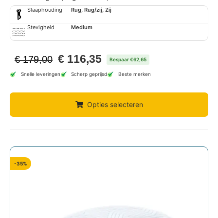
Slaaphouding
Rug, Rug/zij, Zij
Stevigheid
Medium
€
116,35
€
179,00
Bespaar €62,65
Snelle leveringen
Scherp geprijsd
Beste merken
Opties selecteren
-35%