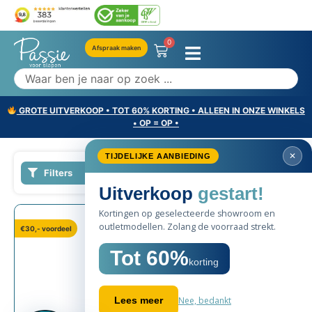
0
Afspraak maken
GROTE UITVERKOOP • TOT 60% KORTING • ALLEEN IN ONZE WINKELS
• OP = OP •
Filters
SALE
€30,- voordeel
60%