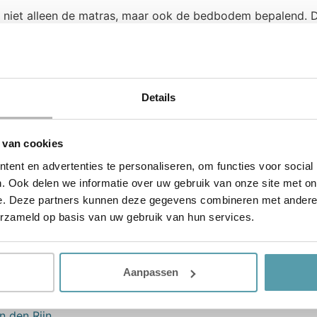
s niet alleen de matras, maar ook de bedbodem bepalend. De
ikanten combineren de ventilerende kwaliteiten en puntela
ing in de matrassen. De spiraalbodem heeft meer dan 10.0
dt verdeeld. Daarnaast zorgt de puntelasticiteit van de m
uk die optreedt tot een minimum beperkt.
Details
dikant samen
 van cookies
voor vandaag en morgen, zo ook de Auping Essential. Met 
designliefhebber. Met de vele kleuren en mogelijkheden cre
ent en advertenties te personaliseren, om functies voor social
amen te stellen met veel verschillende mogelijkheden. De Au
. Ook delen we informatie over uw gebruik van onze site met on
nd zwevend tafeltje of het Aureo bedlampje.
e. Deze partners kunnen deze gegevens combineren met andere i
erzameld op basis van uw gebruik van hun services.
iet een bed of boxspring waar iedereen lekker op slaapt. 
Aanpassen
s te komen in de winkel. Daar staan onze slaapexperts voor
oorkeuren. Wil jij ook slapen op zo’n prachtig ledikant va
n den Rijn.