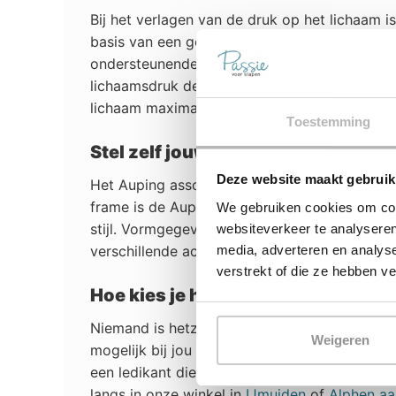
Bij het verlagen van de druk op het lichaam i
basis van een goede nachtrust. De Auping led
ondersteunende eigenschappen van pocketver
lichaamsdruk de gehele nacht gelijkmatig wor
lichaam maximaal wordt gedragen, wat de dr
Toestemming
Stel zelf jouw Auping Essential le
Deze website maakt gebruik
Het Auping assortiment bestaat uit bedden 
frame is de Auping Essential hét bed voor de 
We gebruiken cookies om cont
stijl. Vormgegeven met verfijnde details en s
websiteverkeer te analyseren
verschillende accessoires zoals een bijpasse
media, adverteren en analys
verstrekt of die ze hebben v
Hoe kies je het juiste ledikant?
Niemand is hetzelfde, er is daarom dus ook n
Weigeren
mogelijk bij jou past raden we je aan om lang
een ledikant die past bij jou en jouw slaap-v
langs in onze winkel in
IJmuiden
of
Alphen aa