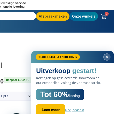
Geweldige
service
en
snelle levering
0
Afspraak maken
Onze winkels
✕
TIJDELIJKE AANBIEDING
l
Uitverkoop
gestart!
Kortingen op geselecteerde showroom en
50
Bespaar €202,50
outletmodellen. Zolang de voorraad strekt.
Tot 60%
korting
Nee, bedankt
Lees meer