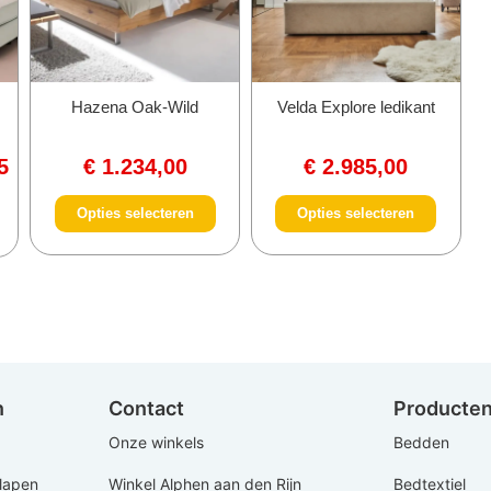
t
Hazena Oak-Wild
Velda Explore ledikant
5
€
1.234,00
€
2.985,00
Opties selecteren
Opties selecteren
n
Contact
Producte
Onze winkels
Bedden
Slapen
Winkel Alphen aan den Rijn
Bedtextiel