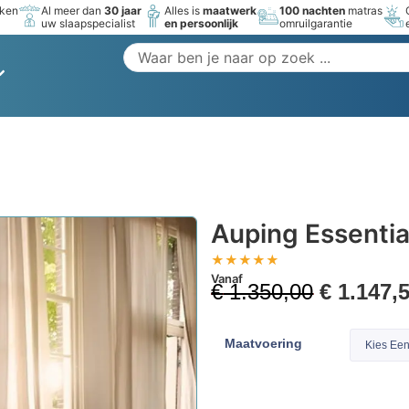
rken
Al meer dan
30 jaar
Alles is
maatwerk
100 nachten
matras
uw slaapspecialist
en persoonlijk
omruilgarantie
Auping Essentia
★
★
★
★
★
Vanaf
€
1.350,00
€
1.147,
Maatvoering