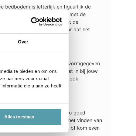
 bedbodem is letterlijk en figuurlijk de
sticiteit van een spiraalbodem met de
00 drukpunten, die zorgen dat de
atras en de spiraalbodem ervoor dat het
Over
zijn slanke hoofdbord en mooi vormgegeven
ëer je een bed dat perfect past in bij jouw
 media te bieden en om ons
ping Essential collectie bevat ook
ze partners voor social
nformatie die u aan ze heeft
Om een ledikant te vinden dat zo goed
Alles toestaan
 je klaar om jou te helpen bij het vinden van
n Auping? Maak dan een
afspraak
of kom even