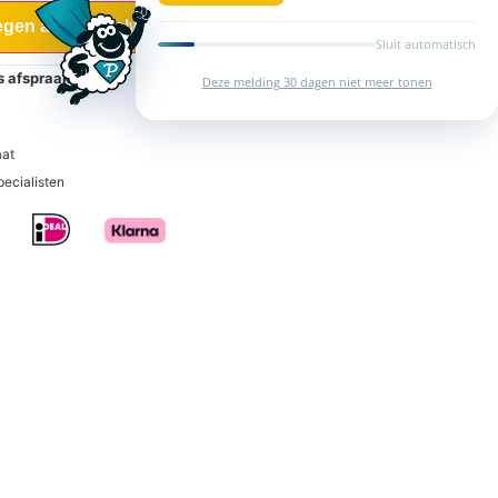
gen aan winkelwagen
Sluit automatisch
is afspraak
Deze melding 30 dagen niet meer tonen
aat
pecialisten