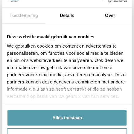
Maten afgestemd op uw bedtype
Toestemming
Details
Over
Eenvoudig online te bestellen of kom langs voor
deskundig advies
Deze website maakt gebruik van cookies
We gebruiken cookies om content en advertenties te
personaliseren, om functies voor social media te bieden
en om ons websiteverkeer te analyseren. Ook delen we
Korte productbeschrijving
informatie over uw gebruik van onze site met onze
partners voor social media, adverteren en analyse. Deze
partners kunnen deze gegevens combineren met andere
Product details
informatie die u aan ze heeft verstrekt of die ze hebben
verzameld op basis van uw gebruik van hun services.
Gerelateerde producten
Alles toestaan