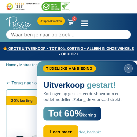
0
Afspraak maken
GROTE UITVERKOOP • TOT 60% KORTING • ALLEEN IN ONZE WINKELS
• OP = OP •
Home
/
Matras toppers
/ Auping Topper Prestige Rich
✕
TIJDELIJKE AANBIEDING
← Terug naar overzicht
Uitverkoop
gestart!
Kortingen op geselecteerde showroom en
outletmodellen. Zolang de voorraad strekt.
20% korting
Tot 60%
korting
Nee, bedankt
Lees meer