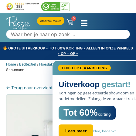
0
Afspraak maken
GROTE UITVERKOOP • TOT 60% KORTING • ALLEEN IN ONZE WINKELS
• OP = OP •
Home
/
Bedtextiel
/
Hoeslakens
/ Emperior Silk Dekbedovertrek –
TIJDELIJKE AANBIEDING
Schumann
Uitverkoop
gestart!
← Terug naar overzicht
Kortingen op geselecteerde showroom en
outletmodellen. Zolang de voorraad strekt.
Tot 60%
korting
Nee, bedankt
Lees meer