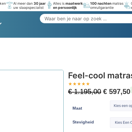
rken
Al meer dan
30 jaar
Alles is
maatwerk
100 nachten
matras
uw slaapspecialist
en persoonlijk
omruilgarantie
Feel-cool matra
★
★
★
★
★
€
1.195,00
€
597,50
Kies een op
Maat
Stevigheid