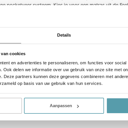
e pocketveer systeem. Kies je voor een matras uit de Feel 
g-helft cadeau. Dat houdt in dat je bij aankoop van een ee
as 50% korting ontvangt.
Details
ascollectie, met dezelfde basis waar de rest van de Feel ma
ers en heupen goed kunnen wegzakken in het matras en je d
 van cookies
afgedekt met dezelfde comfortlaag van ± 3 cm koudschuim al
ent en advertenties te personaliseren, om functies voor social
ing zodat je in de zomer lekker koel slaap. De tijk is anti-
. Ook delen we informatie over uw gebruik van onze site met on
 keren van het matras.
e. Deze partners kunnen deze gegevens combineren met andere i
erzameld op basis van uw gebruik van hun services.
iet een matras waar iedereen lekker op slaapt. Om een matr
 advies te vragen. Deze helpen jou bij het vinden van een 
Aanpassen
jk matras van Passie voor Slapen? Maak dan een
afspraak
of 