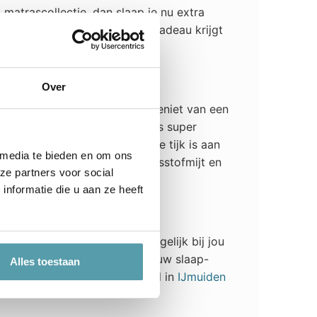
matrascollectie, dan slaap je nu extra
npersoons matras, de tweede cadeau krijgt
Over
trassen op gebouwd zijn. Je geniet van een
e ondersteuning krijgt, dit is super
s de Feel Excellent, maar de tijk is aan
 media te bieden en om ons
allergisch behandeld tegen huisstofmijt en
ze partners voor social
nformatie die u aan ze heeft
as te vinden wat zo goed mogelijk bij jou
matras wat past bij jou en jouw slaap-
Alles toestaan
kom even langs in onze winkel in
IJmuiden