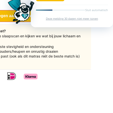
Sluit automatisch
gen aan winkelwagen
Deze melding 30 dagen niet meer tonen
ast?
e slaapscan en kijken we wat bij jouw lichaam en
uiste stevigheid en ondersteuning
ouders/heupen en onrustig draaien
 je past (ook als dit matras niét de beste match is)