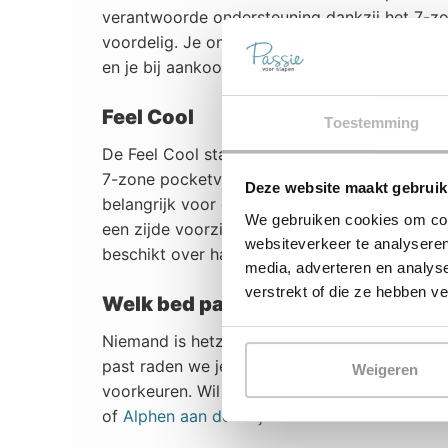
verantwoorde ondersteuning dankzij het 7-zon
voordelig. Je ontvangt namelijk de tweede li
en je bij aankoop van een tweepersoons matr
Feel Cool
Toestemming
De Feel Cool staat op plek 5 in de Feel matr
7-zone pocketvering systeem zodat je schoud
Deze website maakt gebruik
belangrijk voor de ergonomie. Het matras is 
We gebruiken cookies om cont
een zijde voorzien van een sense-ice behandel
websiteverkeer te analyseren
beschikt over handvatten voor het draaien en
media, adverteren en analys
verstrekt of die ze hebben v
Welk bed past bij mij?
Niemand is hetzelfde, er is daarom dus ook n
past raden we je aan om onze slaapexperts om
Weigeren
voorkeuren. Wil jij ook liggen op een heerli
of
Alphen aan den Rijn.