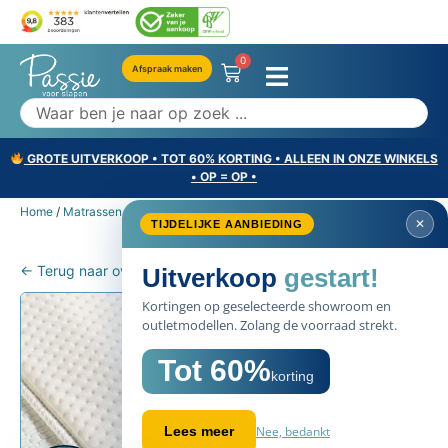
0
Afspraak maken
GROTE UITVERKOOP • TOT 60% KORTING • ALLEEN IN ONZE WINKELS
• OP = OP •
Home
/
Matrassen
/ Matraswig Pont d’Amour – Dekbed
✕
TIJDELIJKE AANBIEDING
← Terug naar overzicht
Uitverkoop
gestart!
Kortingen op geselecteerde showroom en
outletmodellen. Zolang de voorraad strekt.
Tot 60%
korting
Nee, bedankt
Lees meer