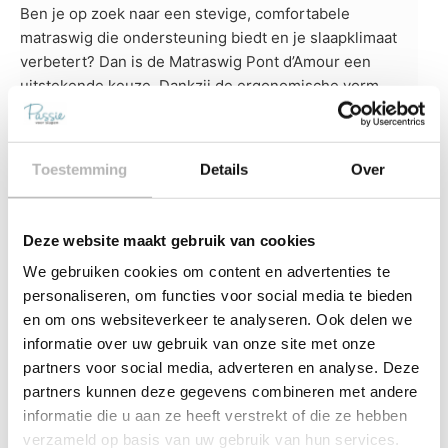
Ben je op zoek naar een stevige, comfortabele
matraswig die ondersteuning biedt en je slaapklimaat
verbetert? Dan is de Matraswig Pont d’Amour een
uitstekende keuze. Dankzij de ergonomische vorm,
hoogwaardige materialen en praktische gebruiksgemak
slaap je ontspannen en comfortabel.
Bestel de Matraswig Pont d’Amour eenvoudig online bij
Toestemming
Details
Over
Passie voor Slapen. Heb je nog vragen of wil je
persoonlijk advies over het gebruik van de matraswig?
Deze website maakt gebruik van cookies
Neem gerust contact op met de slaapexperts van
Passie voor Slapen. Zij helpen je graag bij het vinden
We gebruiken cookies om content en advertenties te
van de juiste ondersteuning.
personaliseren, om functies voor social media te bieden
en om ons websiteverkeer te analyseren. Ook delen we
informatie over uw gebruik van onze site met onze
partners voor social media, adverteren en analyse. Deze
partners kunnen deze gegevens combineren met andere
informatie die u aan ze heeft verstrekt of die ze hebben
verzameld op basis van uw gebruik van hun services.
Korte productbeschrijving