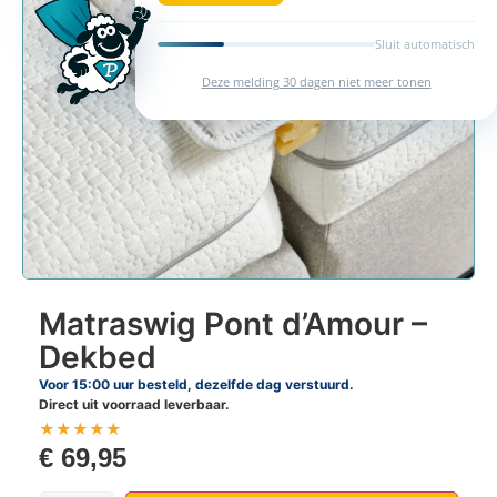
Sluit automatisch
Deze melding 30 dagen niet meer tonen
Matraswig Pont d’Amour –
Dekbed
Voor 15:00 uur besteld, dezelfde dag verstuurd.
Direct uit voorraad leverbaar.
★
★
★
★
★
€
69,95