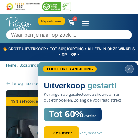
0
Afspraak maken
GROTE UITVERKOOP • TOT 60% KORTING • ALLEEN IN ONZE WINKELS
• OP = OP •
Home
/
Boxsprings
/ Mérens Vermeer
✕
TIJDELIJKE AANBIEDING
← Terug naar overzicht
Uitverkoop
gestart!
Kortingen op geselecteerde showroom en
outletmodellen. Zolang de voorraad strekt.
15% setvoordeel
Tot 60%
korting
Nee, bedankt
Lees meer