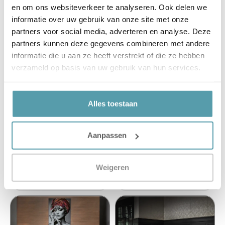
en om ons websiteverkeer te analyseren. Ook delen we
informatie over uw gebruik van onze site met onze
partners voor social media, adverteren en analyse. Deze
partners kunnen deze gegevens combineren met andere
informatie die u aan ze heeft verstrekt of die ze hebben
verzameld op basis van uw gebruik van hun services.
Alles toestaan
Mérens Huygens
Serta Classico Electro
Aanpassen
€
7.649,15
€
4.334,15
€
8.999,00
€
5.099,00
Weigeren
Toevoegen aan winkelwagen
Opties selecteren