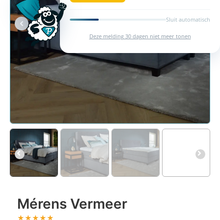
Sluit automatisch
Deze melding 30 dagen niet meer tonen
Mérens Vermeer
★
★
★
★
★