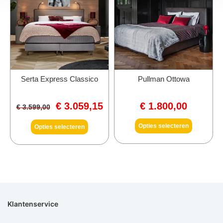
Serta Express Classico
Pullman Ottowa
€
3.059,15
€
1.800,00
€
3.599,00
Opties selecteren
Opties selecteren
Klantenservice