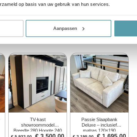
erzameld op basis van uw gebruik van hun services.
Aanpassen
TV-kast
Passie Slaapbank
showroommodel
Deluxe – inclusief
Breedte 280 Hoogte 240
matras 120×190
€
3.500,00
€
1.695,00
(Alphen aan den Rijn)
(Vlaardingen)
€
5.932,00
€
2.195,00