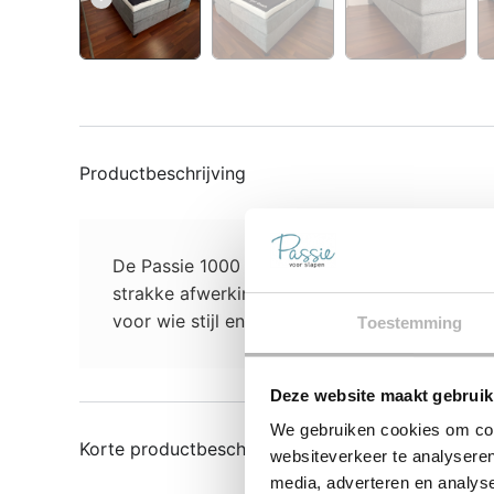
Productbeschrijving
De Passie 1000 is een elegante boxspring met
strakke afwerking geven het bed een luxe loo
voor wie stijl en comfort wil combineren tegen
Toestemming
Deze website maakt gebruik
We gebruiken cookies om cont
Korte productbeschrijving
websiteverkeer te analyseren
media, adverteren en analys