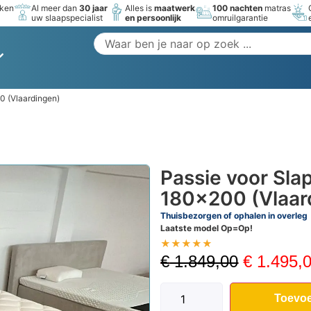
rken
Al meer dan
30 jaar
Alles is
maatwerk
100 nachten
matras
uw slaapspecialist
en persoonlijk
omruilgarantie
0 (Vlaardingen)
Passie voor Sla
180×200 (Vlaar
Thuisbezorgen of ophalen in overleg
Laatste model Op=Op!
★
★
★
★
★
€
1.849,00
€
1.495,
Toevoe