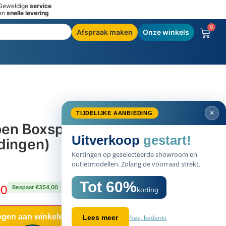
Geweldige
service
en
snelle levering
0
Afspraak maken
Onze winkels
pen Boxspring 1000 –
dingen)
SAL
00
Bespaar €354,00
60
gen aan winkelwagen