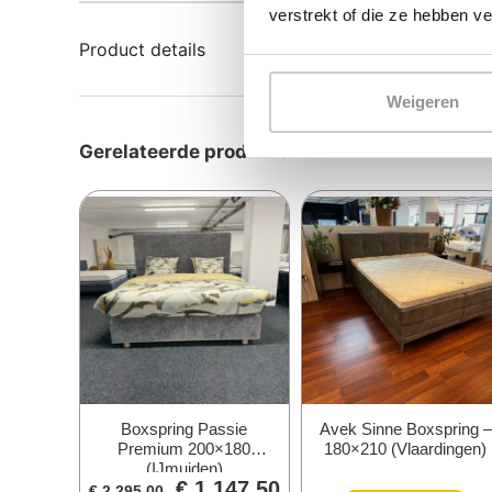
verstrekt of die ze hebben v
Product details
Weigeren
Gerelateerde producten
Boxspring Passie
Avek Sinne Boxspring –
Premium 200×180
180×210 (Vlaardingen)
(IJmuiden)
€
1.147,50
€
2.295,00