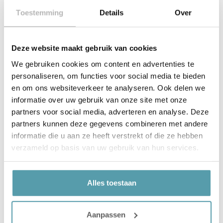
Eenvoudig online te bestellen of kom langs voor
deskundig advies
Toestemming
Details
Over
Deze website maakt gebruik van cookies
We gebruiken cookies om content en advertenties te
personaliseren, om functies voor social media te bieden
Korte productbeschrijving
en om ons websiteverkeer te analyseren. Ook delen we
informatie over uw gebruik van onze site met onze
partners voor social media, adverteren en analyse. Deze
Product details
partners kunnen deze gegevens combineren met andere
informatie die u aan ze heeft verstrekt of die ze hebben
verzameld op basis van uw gebruik van hun services.
Gerelateerde producten
Alles toestaan
Aanpassen