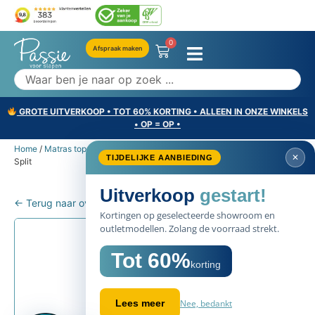
0
Afspraak maken
GROTE UITVERKOOP • TOT 60% KORTING • ALLEEN IN ONZE WINKELS
• OP = OP •
Home
/
Matras toppers
/ Pullman Silverline Comfort Topper Latex met
✕
TIJDELIJKE AANBIEDING
Split
Uitverkoop
gestart!
← Terug naar overzicht
Kortingen op geselecteerde showroom en
outletmodellen. Zolang de voorraad strekt.
Tot 60%
korting
Nee, bedankt
Lees meer