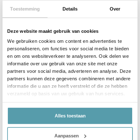
Eenvoudig online te bestellen of kom langs voor
Toestemming
Details
Over
deskundig advies
Deze website maakt gebruik van cookies
We gebruiken cookies om content en advertenties te
personaliseren, om functies voor social media te bieden
Korte productbeschrijving
en om ons websiteverkeer te analyseren. Ook delen we
informatie over uw gebruik van onze site met onze
partners voor social media, adverteren en analyse. Deze
Product details
partners kunnen deze gegevens combineren met andere
informatie die u aan ze heeft verstrekt of die ze hebben
verzameld op basis van uw gebruik van hun services.
Gerelateerde producten
Alles toestaan
Aanpassen