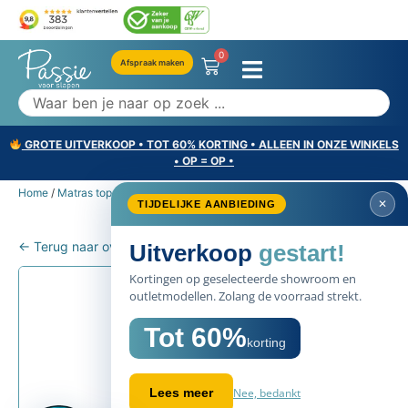
0
Afspraak maken
GROTE UITVERKOOP • TOT 60% KORTING • ALLEEN IN ONZE WINKELS
• OP = OP •
Home
/
Matras toppers
/ Pullman Silverline Comfort Topper Latex
✕
TIJDELIJKE AANBIEDING
← Terug naar overzicht
Uitverkoop
gestart!
Kortingen op geselecteerde showroom en
outletmodellen. Zolang de voorraad strekt.
Tot 60%
korting
Nee, bedankt
Lees meer