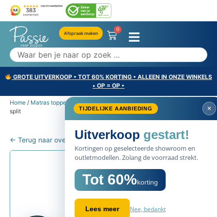
0
Afspraak maken
GROTE UITVERKOOP • TOT 60% KORTING • ALLEEN IN ONZE WINKELS
• OP = OP •
Home
/
Matras toppers
/ Pullman Silverline comforttopper Pocket met
✕
TIJDELIJKE AANBIEDING
split
Uitverkoop
gestart!
← Terug naar overzicht
Kortingen op geselecteerde showroom en
outletmodellen. Zolang de voorraad strekt.
Tot 60%
korting
Nee, bedankt
Lees meer