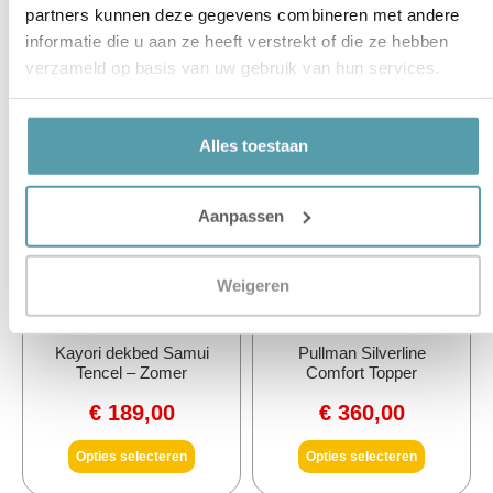
€
280,00
€
74,95
partners kunnen deze gegevens combineren met andere
€
350,00
informatie die u aan ze heeft verstrekt of die ze hebben
Opties selecteren
Opties selecteren
verzameld op basis van uw gebruik van hun services.
Alles toestaan
Aanpassen
Weigeren
Kayori dekbed Samui
Pullman Silverline
Tencel – Zomer
Comfort Topper
€
189,00
€
360,00
Opties selecteren
Opties selecteren