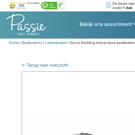
De beste me
onder
1 dak
Bekijk ons assortiment
Home
/
Bedbodems
/
Lattenbodem
/ Recor Bedding Interactieve bedbodem
← Terug naar overzicht