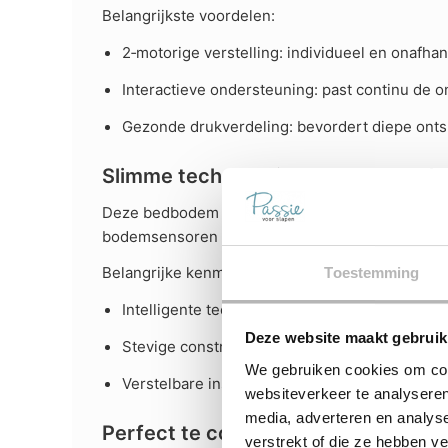
Belangrijkste voordelen:
2‑motorige verstelling: individueel en onafha
Interactieve ondersteuning: past continu de 
Gezonde drukverdeling: bevordert diepe onts
Slimme technologie en duurzame kw
Deze bedbodem is voorzien van hoogwaardige tec
bodemsensoren registreren uw bewegingen en on
Belangrijke kenmerken:
Toestemming
Intelligente technologie: past realtime onder
Deze website maakt gebruik
Stevige constructie: solide frame en duurza
We gebruiken cookies om cont
Verstelbare instellingen: personaliseer uw s
websiteverkeer te analyseren
media, adverteren en analys
Perfect te combineren met matrass
verstrekt of die ze hebben v