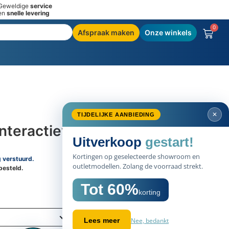
Geweldige
service
en
snelle levering
0
Afspraak maken
Onze winkels
✕
TIJDELIJKE AANBIEDING
Interactieve bedbodem 2-
Uitverkoop
gestart!
Kortingen op geselecteerde showroom en
g verstuurd.
outletmodellen. Zolang de voorraad strekt.
 besteld.
Tot 60%
korting
Nee, bedankt
Lees meer