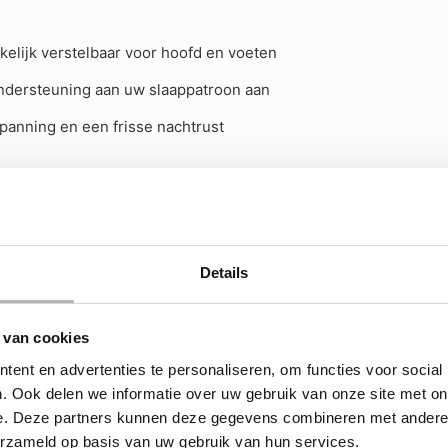
nkelijk verstelbaar voor hoofd en voeten
ondersteuning aan uw slaappatroon aan
panning en een frisse nachtrust
aliteit
hnologie en duurzame materialen die garant staan voor jarenl
dersteunen precies daar waar nodig, nacht na nacht.
Details
steuning aan uw slaappatroon aan
 van cookies
me onderdelen
ent en advertenties te personaliseren, om functies voor social
laapcomfort per lichaamsdeel
. Ook delen we informatie over uw gebruik van onze site met on
e. Deze partners kunnen deze gegevens combineren met andere i
en en toppers
erzameld op basis van uw gebruik van hun services.