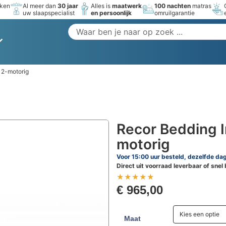
rken
Al meer dan
30 jaar
Alles is
maatwerk
100 nachten
matras
uw slaapspecialist
en persoonlijk
omruilgarantie
 2-motorig
Recor Bedding 
motorig
Voor 15:00 uur besteld, dezelfde da
Direct uit voorraad leverbaar of snel
★
★
★
★
★
€
965,00
Kies een optie
Maat