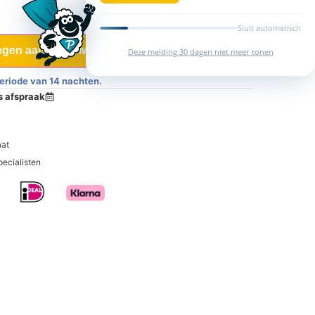
Sluit automatisch
gen aan winkelwagen
Deze melding 30 dagen niet meer tonen
eriode van 14 nachten.
is afspraak
aat
pecialisten