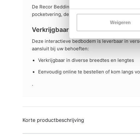
De Recor Bedding Interactieve Bedbodem 2‑motorig
pocketvering, deze bodem ondersteunt uw matras
Weigeren
Verkrijgbaar in diverse formaten
Deze interactieve bedbodem is leverbaar in vers
aansluit bij uw behoeften:
Verkrijgbaar in diverse breedtes en lengtes
Eenvoudig online te bestellen of kom langs v
.
Korte productbeschrijving