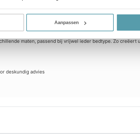
 vormt een perfecte basis voor vrijwel elk matras uit ons asso
 optimaal voor totaalcomfort.
Aanpassen
chillende maten, passend bij vrijwel ieder bedtype. Zo creëert
oor deskundig advies