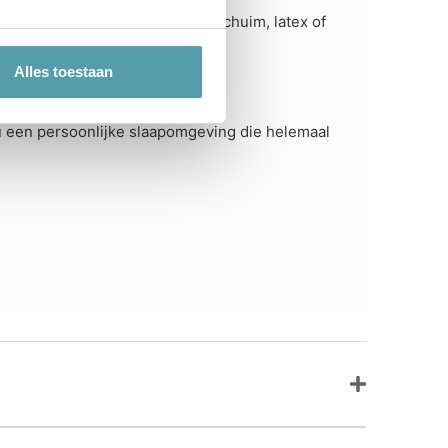
rtiment. Of u kiest voor traagschuim, latex of
Alles toestaan
 u een persoonlijke slaapomgeving die helemaal