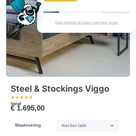
Sluit automatisch
Deze melding 30 dagen niet meer tonen
Steel & Stockings Viggo
★
★
★
★
★
Vanaf
€
1.695,00
Maatvoering