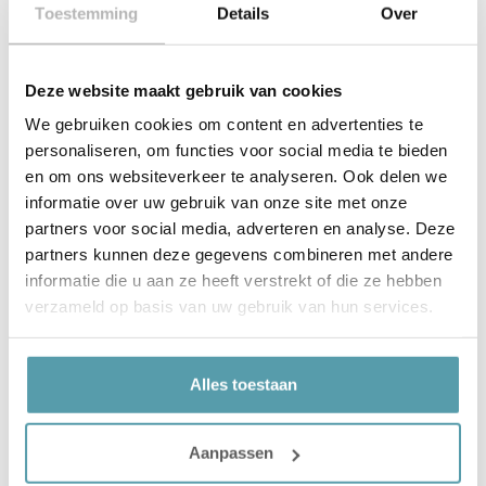
behouden.
Toestemming
Details
Over
Combineer het bed bijvoorbeeld met natuurlijke
materialen, warme kleuren of zachte stoffen. Zo
Deze website maakt gebruik van cookies
ontstaat een mooie balans tussen stoer en comfortabel.
Precies wat u nodig heeft om de slaapkamer om te
We gebruiken cookies om content en advertenties te
vormen tot een plek waar u echt tot rust komt.
personaliseren, om functies voor social media te bieden
en om ons websiteverkeer te analyseren. Ook delen we
Steel & Stockings Viggo bed kopen?
informatie over uw gebruik van onze site met onze
partners voor social media, adverteren en analyse. Deze
Het Steel & Stockings Viggo bed is een uitstekende
partners kunnen deze gegevens combineren met andere
keuze voor wie houdt van een robuust design en een
informatie die u aan ze heeft verstrekt of die ze hebben
stevige constructie. De combinatie van staal, strakke
verzameld op basis van uw gebruik van hun services.
lijnen en verschillende maatmogelijkheden maakt dit
bed geschikt voor uiteenlopende slaapkamers.
Wilt u het Viggo bed zelf ervaren? Bestel het eenvoudig
Alles toestaan
online of kom langs bij Passie voor Slapen voor
persoonlijk advies van onze slaapspecialisten. Wij
Aanpassen
helpen u graag bij het vinden van het bed dat perfect