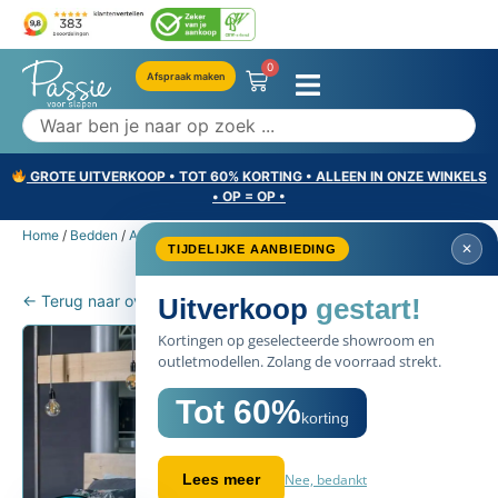
0
Afspraak maken
GROTE UITVERKOOP • TOT 60% KORTING • ALLEEN IN ONZE WINKELS
• OP = OP •
Home
/
Bedden
/
Alle bedden
/ Steel & Stockings Viggo
✕
TIJDELIJKE AANBIEDING
← Terug naar overzicht
Uitverkoop
gestart!
Kortingen op geselecteerde showroom en
outletmodellen. Zolang de voorraad strekt.
Tot 60%
korting
Nee, bedankt
Lees meer