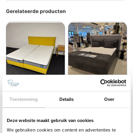
Gerelateerde producten
Auping original boxspring
Aya-02 Boxspring
180×200 (IJmuiden)
180×210 (Alphen a/d
Rijn)
Toestemming
Details
Over
€
2.195,00
€
6.399,00
€
4.235,00
€
9.140,00
Toevoegen aan winkelwagen
Toevoegen aan winkelwagen
Deze website maakt gebruik van cookies
We gebruiken cookies om content en advertenties te