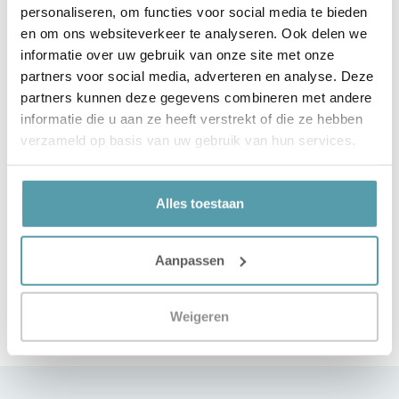
personaliseren, om functies voor social media te bieden
en om ons websiteverkeer te analyseren. Ook delen we
informatie over uw gebruik van onze site met onze
partners voor social media, adverteren en analyse. Deze
partners kunnen deze gegevens combineren met andere
informatie die u aan ze heeft verstrekt of die ze hebben
verzameld op basis van uw gebruik van hun services.
Serta Classico 180×210
Serta Brut compleet met
(IJmuiden)
nachtkasten en
Alles toestaan
voetenbank (IJmuiden)
€
1.995,00
€
4.750,00
€
3.995,00
€
8.196,00
Aanpassen
Toevoegen aan winkelwagen
Toevoegen aan winkelwagen
Weigeren