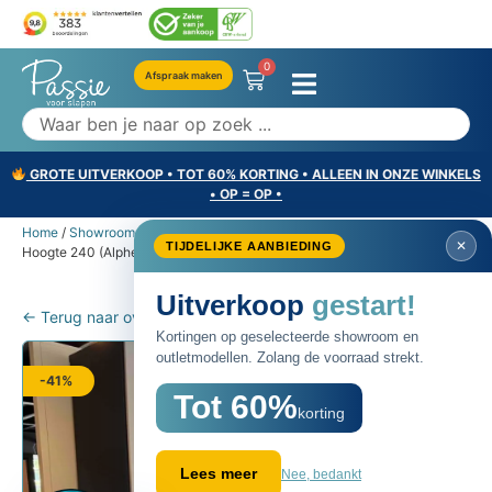
0
Afspraak maken
GROTE UITVERKOOP • TOT 60% KORTING • ALLEEN IN ONZE WINKELS
• OP = OP •
Home
/
Showroommodellen
/ TV-kast showroommodel Breedte 280
✕
TIJDELIJKE AANBIEDING
Hoogte 240 (Alphen aan den Rijn)
Uitverkoop
gestart!
← Terug naar overzicht
Kortingen op geselecteerde showroom en
outletmodellen. Zolang de voorraad strekt.
-41%
Tot 60%
korting
Nee, bedankt
Lees meer