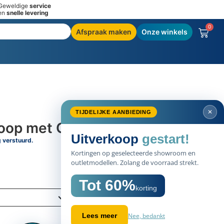
Geweldige
service
en
snelle levering
0
Afspraak maken
Onze winkels
✕
TIJDELIJKE AANBIEDING
oop met Outlast®
Uitverkoop
gestart!
g verstuurd.
Kortingen op geselecteerde showroom en
outletmodellen. Zolang de voorraad strekt.
Tot 60%
korting
Nee, bedankt
Lees meer