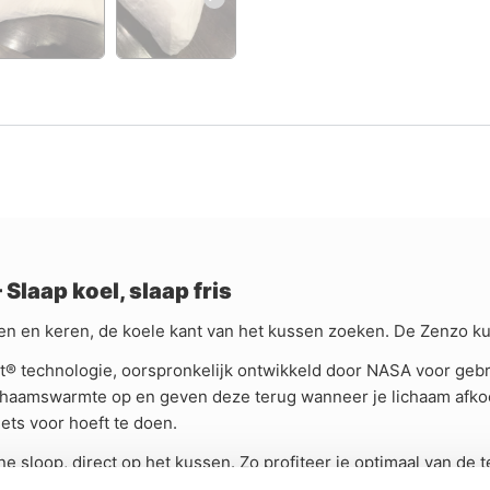
laap koel, slaap fris
ien en keren, de koele kant van het kussen zoeken. De Zenzo ku
t® technologie, oorspronkelijk ontwikkeld door NASA voor gebr
lichaamswarmte op en geven deze terug wanneer je lichaam afko
ets voor hoeft te doen.
 sloop, direct op het kussen. Zo profiteer je optimaal van de
 handige rits en is eenvoudig te wassen op 40 graden.