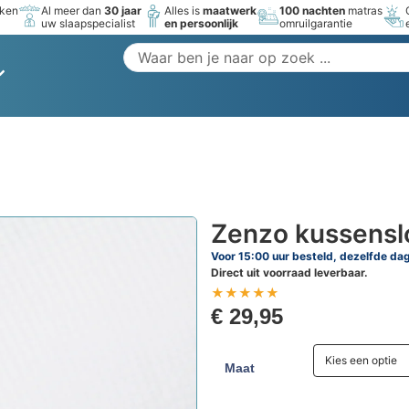
rken
Al meer dan
30 jaar
Alles is
maatwerk
100 nachten
matras
uw slaapspecialist
en persoonlijk
omruilgarantie
Zenzo kussensl
Voor 15:00 uur besteld, dezelfde da
Direct uit voorraad leverbaar.
★
★
★
★
★
€
29,95
Kies een optie
Maat