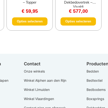
– Topper
Dekbedovertrek –
Vivaldi
€
59,95
€
577,00
Opties selecteren
Opties selecteren
n
Contact
Producte
Onze winkels
Bedden
Slapen
Winkel Alphen aan den Rijn
Bedtextiel
Winkel IJmuiden
Bedbodems
Winkel Vlaardingen
Boxsprings
Contact plan een afspraak
Dekbedden