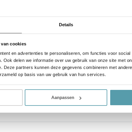
Details
 van cookies
 kopen?
ent en advertenties te personaliseren, om functies voor social
t koeler en frisser te slapen? Dan is de Zenzo kussensloop met
. Ook delen we informatie over uw gebruik van onze site met on
et zachte Lyocell materiaal slaap je elke nacht comfortabeler,
e. Deze partners kunnen deze gegevens combineren met andere i
erzameld op basis van uw gebruik van hun services.
 Passie voor Slapen. Heb je nog vragen of wil je advies over w
ts van Passie voor Slapen
in één van onze vestigingen
. Zij he
Aanpassen